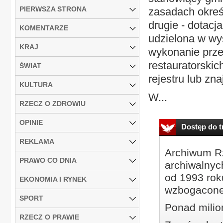
PIERWSZA STRONA
zasadach okreś
drugie - dotacj
KOMENTARZE
udzielona w wy
KRAJ
wykonanie prze
restauratorski
ŚWIAT
rejestru lub zn
KULTURA
W...
RZECZ O ZDROWIU
OPINIE
Dostęp do tr
REKLAMA
Archiwum Rz
PRAWO CO DNIA
archiwalnyc
od 1993 roku
EKONOMIA I RYNEK
wzbogacone
SPORT
Ponad milio
RZECZ O PRAWIE