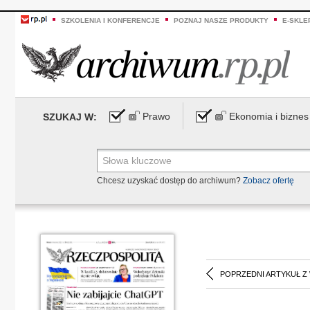
SZKOLENIA I KONFERENCJE
POZNAJ NASZE PRODUKTY
E-SKLE
Prawo
Ekonomia i biznes
SZUKAJ W:
Chcesz uzyskać dostęp do archiwum?
Zobacz ofertę
POPRZEDNI ARTYKUŁ Z