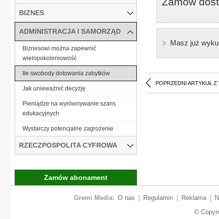
Zamów dostę
BIZNES
ADMINISTRACJA I SAMORZĄD
Masz już wyku
Biznesowi można zapewnić
wielopokoleniowość
Ile swobody dotowania zabytków
POPRZEDNI ARTYKUŁ Z
Jak unieważnić decyzję
Pieniądze na wyrównywanie szans
edukacyjnych
Wystarczy potencjalne zagrożenie
RZECZPOSPOLITA CYFROWA
Zamów abonament
Gremi Media:
O nas
|
Regulamin
|
Reklama
|
N
© Copyr