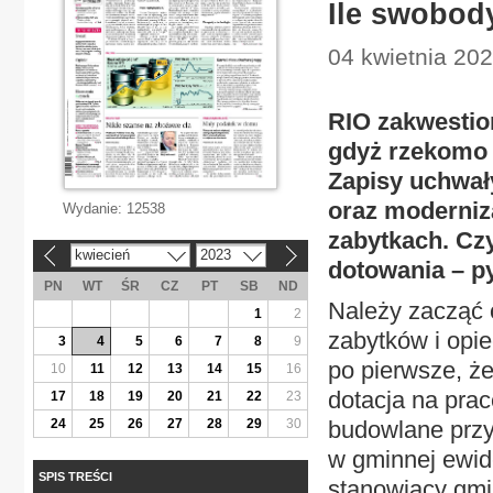
Ile swobod
04 kwietnia 202
RIO zakwestio
gdyż rzekomo 
Zapisy uchwał
oraz moderniza
Wydanie:
12538
zabytkach. Cz
kwiecień
2023
«
»
dotowania – py
PN
WT
ŚR
CZ
PT
SB
ND
Należy zacząć o
1
2
zabytków i opie
3
4
5
6
7
8
9
po pierwsze, że
10
11
12
13
14
15
16
dotacja na prac
17
18
19
20
21
22
23
24
25
26
27
28
29
30
budowlane przy
w gminnej ewid
SPIS TREŚCI
stanowiący gmi