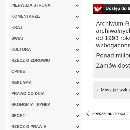
PIERWSZA STRONA
Dostęp do tr
KOMENTARZE
Archiwum Rz
KRAJ
archiwalnyc
od 1993 roku
ŚWIAT
wzbogacone
KULTURA
Ponad milio
RZECZ O ZDROWIU
Zamów dostę
OPINIE
REKLAMA
Masz już wyku
PRAWO CO DNIA
EKONOMIA I RYNEK
POPRZEDNI ARTYKUŁ Z
SPORT
RZECZ O PRAWIE