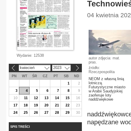
Technowieś
04 kwietnia 202
Wydanie:
12538
autor zdjęcia: mat.
pras.
kwiecień
2023
źródło:
«
»
Rzeczpospolita
PN
WT
ŚR
CZ
PT
SB
ND
NEOM z własną linią
lotniczą.
1
2
Futurystyczne miasto
3
4
5
6
7
8
9
w Arabii Saudyjskiej
zaoferuje loty
10
11
12
13
14
15
16
naddźwiękowe
17
18
19
20
21
22
23
24
25
26
27
28
29
30
naddźwiękowce (
napędzane wod
SPIS TREŚCI