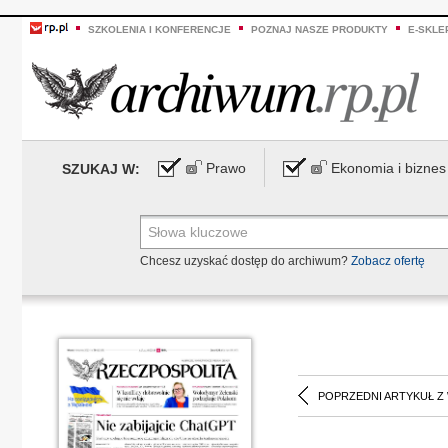
SZKOLENIA I KONFERENCJE
POZNAJ NASZE PRODUKTY
E-SKLE
Prawo
Ekonomia i biznes
SZUKAJ W:
Chcesz uzyskać dostęp do archiwum?
Zobacz ofertę
POPRZEDNI ARTYKUŁ Z