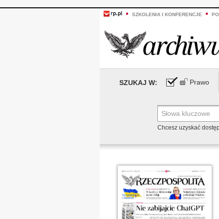
SZKOLENIA I KONFERENCJE
PO
Prawo
SZUKAJ W:
Chcesz uzyskać dostę