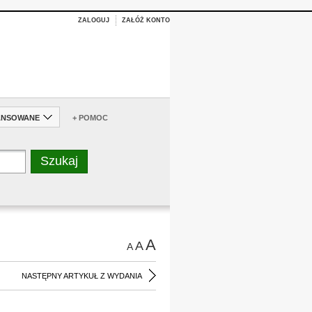
ZALOGUJ
ZAŁÓŻ KONTO
ANSOWANE
+ POMOC
A
A
A
NASTĘPNY ARTYKUŁ Z WYDANIA