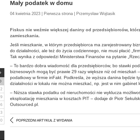
Mały podatek w domu
04 kwietnia 2023 | Pierwsza strona | Przemysław Wojtasik
Fiskus nie weźmie większej daniny od przedsiębiorców, któ
zamieszkania.
Jeśli mieszkanie, w którym przedsiębiorca ma zarejestrowany bizn
do działalności, ale też do życia codziennego, nie musi płacić „f
Tak wynika z odpowiedzi Ministerstwa Finansów na pytanie „Rzecz
– To bardzo dobra wiadomość dla przedsiębiorców, bo stawki po
biznesowych mogą być prawie 29 razy większe niż od mieszkań –
podatkowy w firmie inFakt. Podkreśla, że wyższa danina będzie t
D
działalności w lokalu nie można mieszkać, np. jest w nim gabinet l
2
– Niższa stawka podatku od nieruchomości nie wyklucza możliwoś
9
eksploatację mieszkania w kosztach PIT – dodaje dr Piotr Sekulsk
Outsourced.pl.
16
23
30
POPRZEDNI ARTYKUŁ Z WYDANIA