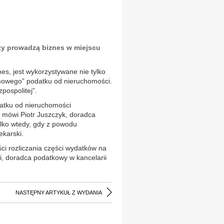
rzy prowadzą biznes w miejscu
es, jest wykorzystywane nie tylko
irmowego” podatku od nieruchomości.
pospolitej”.
datku od nieruchomości
 mówi Piotr Juszczyk, doradca
ylko wtedy, gdy z powodu
ekarski.
ci rozliczania części wydatków na
i, doradca podatkowy w kancelarii
NASTĘPNY ARTYKUŁ Z WYDANIA