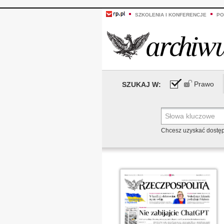
SZKOLENIA I KONFERENCJE
PO
Prawo
SZUKAJ W:
Chcesz uzyskać dostę