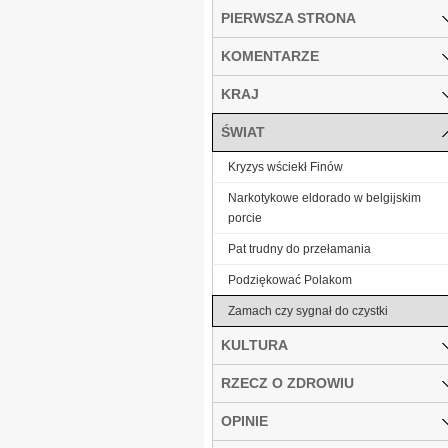
PIERWSZA STRONA
KOMENTARZE
KRAJ
ŚWIAT
Kryzys wściekł Finów
Narkotykowe eldorado w belgijskim
porcie
Pat trudny do przełamania
Podziękować Polakom
Zamach czy sygnał do czystki
KULTURA
RZECZ O ZDROWIU
OPINIE