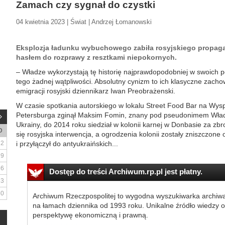
Zamach czy sygnał do czystki
04 kwietnia 2023 | Świat | Andrzej Łomanowski
Eksplozja ładunku wybuchowego zabiła rosyjskiego propaga
hasłem do rozprawy z resztkami niepokornych.
– Władze wykorzystają tę historię najprawdopodobniej w swoich p
tego żadnej wątpliwości. Absolutny cynizm to ich klasyczne zach
emigracji rosyjski dziennikarz Iwan Preobrażenski.
W czasie spotkania autorskiego w lokalu Street Food Bar na Wys
Petersburga zginął Maksim Fomin, znany pod pseudonimem Władl
Ukrainy, do 2014 roku siedział w kolonii karnej w Donbasie za zb
D
się rosyjska interwencja, a ogrodzenia kolonii zostały zniszczone 
2
i przyłączył do antyukraińskich...
9
16
Dostęp do treści Archiwum.rp.pl jest płatny.
23
30
Archiwum Rzeczpospolitej to wygodna wyszukiwarka archiw
na łamach dziennika od 1993 roku. Unikalne źródło wiedzy o
perspektywę ekonomiczną i prawną.