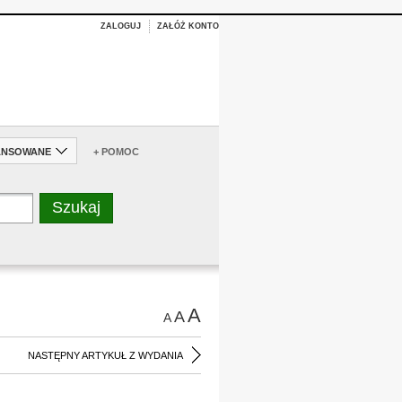
ZALOGUJ
ZAŁÓŻ KONTO
ANSOWANE
+ POMOC
A
A
A
NASTĘPNY ARTYKUŁ Z WYDANIA