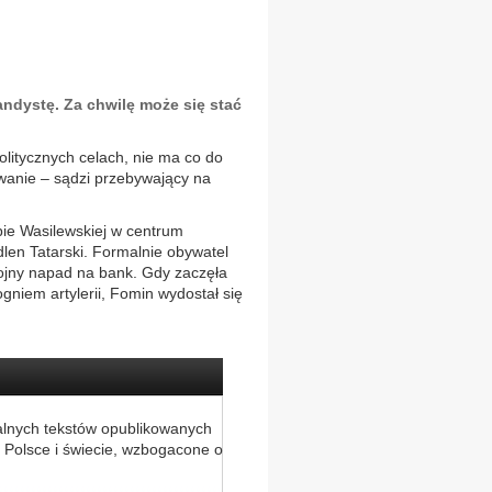
ndystę. Za chwilę może się stać
olitycznych celach, nie ma co do
owanie – sądzi przebywający na
pie Wasilewskiej w centrum
en Tatarski. Formalnie obywatel
rojny napad na bank. Gdy zaczęła
ogniem artylerii, Fomin wydostał się
alnych tekstów opublikowanych
 Polsce i świecie, wzbogacone o