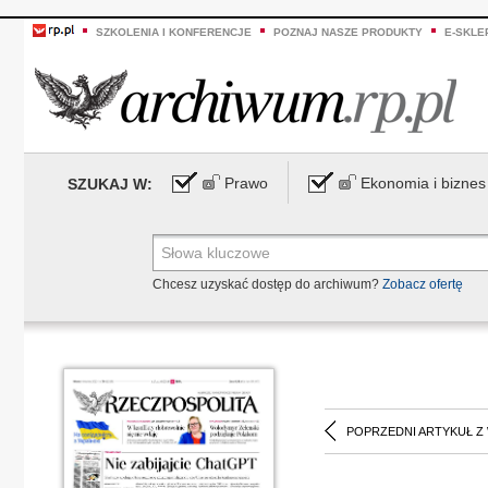
SZKOLENIA I KONFERENCJE
POZNAJ NASZE PRODUKTY
E-SKLE
Prawo
Ekonomia i biznes
SZUKAJ W:
Chcesz uzyskać dostęp do archiwum?
Zobacz ofertę
POPRZEDNI ARTYKUŁ Z