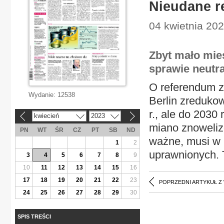
Nieudane r
04 kwietnia 202
Zbyt mało mie
sprawie neutra
O referendum za
Wydanie:
12538
Berlin zredukow
r., ale do 2030
kwiecień
2023
«
»
miano znoweliz
PN
WT
ŚR
CZ
PT
SB
ND
ważne, musi w n
1
2
uprawnionych. T
3
4
5
6
7
8
9
10
11
12
13
14
15
16
17
18
19
20
21
22
23
POPRZEDNI ARTYKUŁ Z
24
25
26
27
28
29
30
SPIS TREŚCI