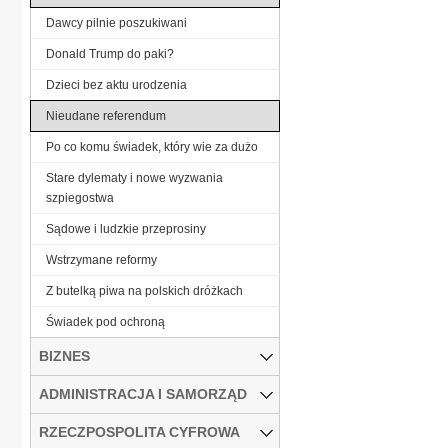
Dawcy pilnie poszukiwani
Donald Trump do paki?
Dzieci bez aktu urodzenia
Nieudane referendum
Po co komu świadek, który wie za dużo
Stare dylematy i nowe wyzwania
szpiegostwa
Sądowe i ludzkie przeprosiny
Wstrzymane reformy
Z butelką piwa na polskich dróżkach
Świadek pod ochroną
BIZNES
ADMINISTRACJA I SAMORZĄD
RZECZPOSPOLITA CYFROWA