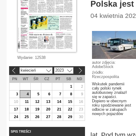
Polska jes
04 kwietnia 20
Wydanie:
12538
autor zdjęcia:
AdobeStock
kwiecień
2023
«
»
źródło:
Rzeczpospolita
PN
WT
ŚR
CZ
PT
SB
ND
Wskutek pandemii
1
2
cały polski rynek
autobusowy znalazł
3
4
5
6
7
8
9
się w zapaści.
Dopiero w obecnym
10
11
12
13
14
15
16
roku spodziewane jest
17
18
19
20
21
22
23
odbicie w zakupach
nowych pojazdów
24
25
26
27
28
29
30
SPIS TREŚCI
lat. Pod tym w