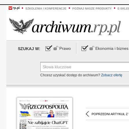
SZKOLENIA I KONFERENCJE
POZNAJ NASZE PRODUKTY
E-SKLE
Prawo
Ekonomia i biznes
SZUKAJ W:
Chcesz uzyskać dostęp do archiwum?
Zobacz ofertę
POPRZEDNI ARTYKUŁ Z