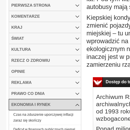
PIERWSZA STRONA
autobusy mają śr
KOMENTARZE
Kiepskiej kondy
zmienić pojazd
KRAJ
miejskiej – tu 
ŚWIAT
wprowadzić na 
ekologicznym n
KULTURA
inaczej jest w
RZECZ O ZDROWIU
zamierzeniu rzą
OPINIE
Dostęp do tr
REKLAMA
PRAWO CO DNIA
Archiwum Rz
archiwalnyc
EKONOMIA I RYNEK
od 1993 roku
Czas na zduszenie uporczywej inflacji
wzbogacone
zaraz się skończy
Ponad milio
Deficyt w finansach publicznych niemal