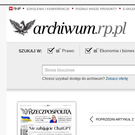
SZKOLENIA I KONFERENCJE
POZNAJ NASZE PRODUKTY
E-SKLE
Prawo
Ekonomia i biznes
SZUKAJ W:
Chcesz uzyskać dostęp do archiwum?
Zobacz ofertę
POPRZEDNI ARTYKUŁ Z