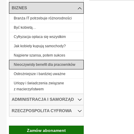
BIZNES
Branża IT potrzebuje różnorodności
Być kobietą…
Cyfryzacja opłaca się wszystkim
Jak kobiety kupują samochody?
Najpierw szansa, potem sukces
Nieoczywisty benefit dla pracowników
Ostrożniejsze i bardziej uważne
Urlopy i świadczenia związane
z macierzyństwem
ADMINISTRACJA I SAMORZĄD
RZECZPOSPOLITA CYFROWA
Zamów abonament