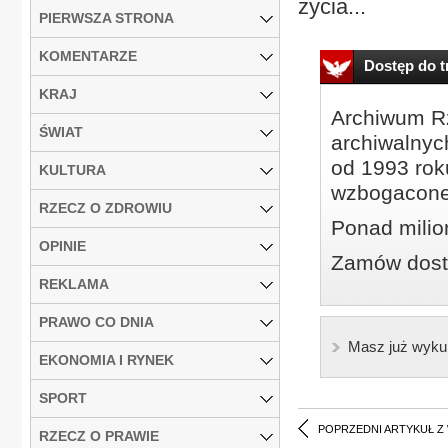
życia...
PIERWSZA STRONA
KOMENTARZE
Dostęp do tr
KRAJ
Archiwum Rz
ŚWIAT
archiwalnyc
od 1993 roku
KULTURA
wzbogacone
RZECZ O ZDROWIU
Ponad milio
OPINIE
Zamów dostę
REKLAMA
PRAWO CO DNIA
Masz już wyku
EKONOMIA I RYNEK
SPORT
POPRZEDNI ARTYKUŁ Z
RZECZ O PRAWIE