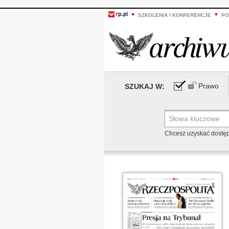
SZKOLENIA I KONFERENCJE
PO
Prawo
SZUKAJ W:
Chcesz uzyskać dostę