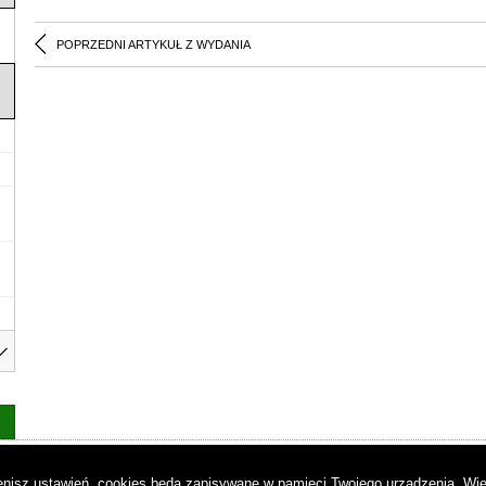
POPRZEDNI ARTYKUŁ Z WYDANIA
as
|
Regulamin
|
Reklama
|
Napisz do nas
|
Kontakt
|
Pliki cookies
|
Dek
mienisz ustawień, cookies będą zapisywane w pamięci Twojego urządzenia.
Wię