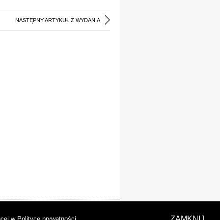
NASTĘPNY ARTYKUŁ Z WYDANIA
laracja dostępności
ZAMKNIJ
cej w Polityce prywatności
.