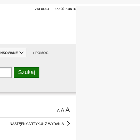
ZALOGUJ
ZAŁÓŻ KONTO
ANSOWANE
+ POMOC
A
A
A
NASTĘPNY ARTYKUŁ Z WYDANIA