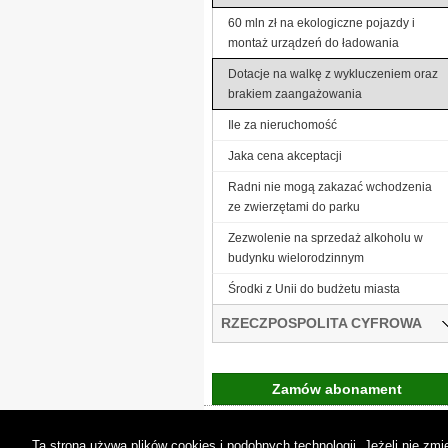
60 mln zł na ekologiczne pojazdy i
montaż urządzeń do ładowania
Dotacje na walkę z wykluczeniem oraz
brakiem zaangażowania
Ile za nieruchomość
Jaka cena akceptacji
Radni nie mogą zakazać wchodzenia
ze zwierzętami do parku
Zezwolenie na sprzedaż alkoholu w
budynku wielorodzinnym
Środki z Unii do budżetu miasta
RZECZPOSPOLITA CYFROWA
Zamów abonament
Gremi Media:
O n
Ta strona używa plików cookies i podobnych technologii. Jeżeli nie z