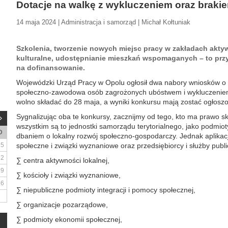
Dotacje na walkę z wykluczeniem oraz brak
14 maja 2024 | Administracja i samorząd | Michał Kołtuniak
Szkolenia, tworzenie nowych miejsc pracy w zakładach aktyw
kulturalne, udostępnianie mieszkań wspomaganych – to przy
na dofinansowanie.
Wojewódzki Urząd Pracy w Opolu ogłosił dwa nabory wniosków o śr
społeczno-zawodowa osób zagrożonych ubóstwem i wykluczeniem 
wolno składać do 28 maja, a wyniki konkursu mają zostać ogłoszo
Sygnalizując oba te konkursy, zacznijmy od tego, kto ma prawo s
wszystkim są to jednostki samorządu terytorialnego, jako podmio
D
dbaniem o lokalny rozwój społeczno-gospodarczy. Jednak aplikac
5
społeczne i związki wyznaniowe oraz przedsiębiorcy i służby publ
12
∑ centra aktywności lokalnej,
19
∑ kościoły i związki wyznaniowe,
26
∑ niepubliczne podmioty integracji i pomocy społecznej,
∑ organizacje pozarządowe,
∑ podmioty ekonomii społecznej,