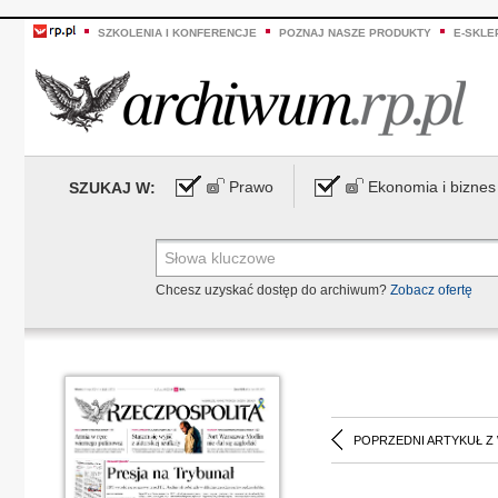
SZKOLENIA I KONFERENCJE
POZNAJ NASZE PRODUKTY
E-SKLE
Prawo
Ekonomia i biznes
SZUKAJ W:
Chcesz uzyskać dostęp do archiwum?
Zobacz ofertę
POPRZEDNI ARTYKUŁ Z