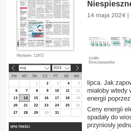
Niespieszn
14 maja 2024 | 
Wydanie:
12872
źródło:
Rzeczpospolita
maj
2024
«
»
PN
WT
ŚR
CZ
PT
SB
ND
lipca. Jak zapo
1
2
3
4
5
miałoby wtedy 
6
7
8
9
10
11
12
energii poprze
13
14
15
16
17
18
19
20
21
22
23
24
25
26
Ceny energii el
27
28
29
30
31
spadały do wios
przyniosły jedn
SPIS TREŚCI