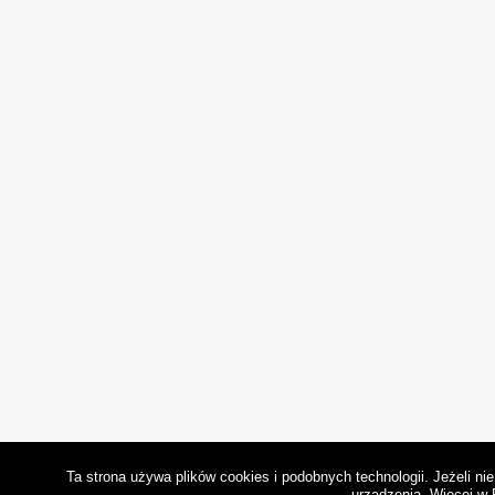
Ta strona używa plików cookies i podobnych technologii. Jeżeli n
urządzenia.
Więcej w 