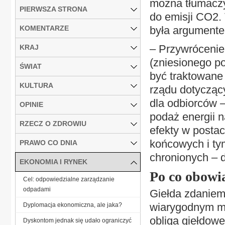
można tłumacz
PIERWSZA STRONA
do emisji CO2. 
KOMENTARZE
była argumente
– Przywrócenie
KRAJ
(zniesionego p
ŚWIAT
być traktowane
KULTURA
rządu dotyczący
dla odbiorców 
OPINIE
podaż energii 
RZECZ O ZDROWIU
efekty w postac
końcowych i ty
PRAWO CO DNIA
chronionych – 
EKONOMIA I RYNEK
Po co obowi
Cel: odpowiedzialne zarządzanie
odpadami
Giełda zdaniem
wiarygodnym mi
Dyplomacja ekonomiczna, ale jaka?
obliga giełdowe
Dyskontom jednak się udało ograniczyć