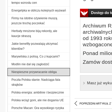
tempo wzrostu cen
Energetyka w obliczu kolejnych wyzwań
Dostęp do tr
Firmy na istotne ożywienie muszą
jeszcze trochę poczekać
Archiwum Rz
archiwalnyc
Herbaty mrożone biją rekordy, ale
kaucje straszą
od 1993 roku
wzbogacone
Jakie benefity pozwalają utrzymać
klientów?
Ponad milio
Marywilska z polisą. Co z kupcami?
Zamów dostę
Modlin nie dał się zagłodzić
Niespieszne przywracanie obliga
Poczta Polska stanie. Nadciąga fala
Masz już wyku
strajków
Polska energia: ambitnie i bezpiecznie
Polska wciąż goni, ale nie dogania UE
POPRZEDNI ARTYKUŁ Z
Porsche Macan: Gra wysokiego ryzyka