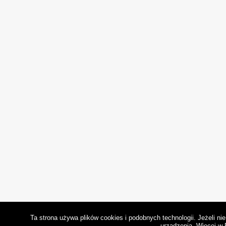
Ta strona używa plików cookies i podobnych technologii. Jeżeli n
urządzenia.
Więcej w 