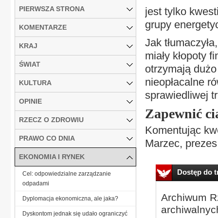
PIERWSZA STRONA
jest tylko kwes
grupy energety
KOMENTARZE
Jak tłumaczyła
KRAJ
miały kłopoty f
ŚWIAT
otrzymają dużo 
nieopłacalne ró
KULTURA
sprawiedliwej t
OPINIE
Zapewnić ci
RZECZ O ZDROWIU
Komentując kwe
PRAWO CO DNIA
Marzec, prezes
EKONOMIA I RYNEK
Dostęp do tr
Cel: odpowiedzialne zarządzanie
odpadami
Archiwum Rz
Dyplomacja ekonomiczna, ale jaka?
archiwalnyc
Dyskontom jednak się udało ograniczyć