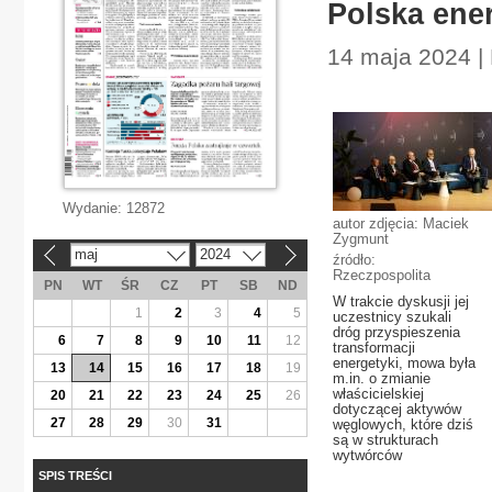
Polska ener
14 maja 2024 | 
Wydanie:
12872
autor zdjęcia: Maciek
Zygmunt
maj
2024
«
»
źródło:
Rzeczpospolita
PN
WT
ŚR
CZ
PT
SB
ND
W trakcie dyskusji jej
1
2
3
4
5
uczestnicy szukali
dróg przyspieszenia
6
7
8
9
10
11
12
transformacji
energetyki, mowa była
13
14
15
16
17
18
19
m.in. o zmianie
właścicielskiej
20
21
22
23
24
25
26
dotyczącej aktywów
27
28
29
30
31
węglowych, które dziś
są w strukturach
wytwórców
SPIS TREŚCI