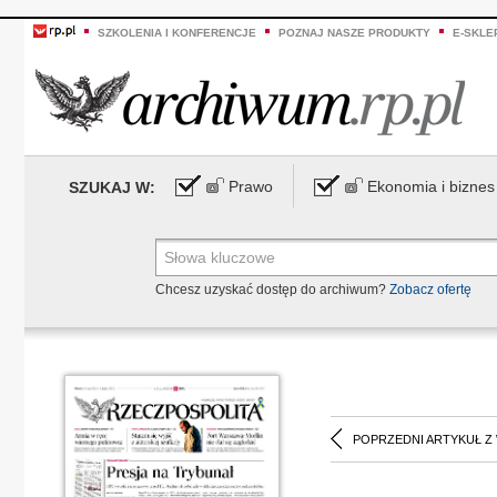
SZKOLENIA I KONFERENCJE
POZNAJ NASZE PRODUKTY
E-SKLE
Prawo
Ekonomia i biznes
SZUKAJ W:
Chcesz uzyskać dostęp do archiwum?
Zobacz ofertę
POPRZEDNI ARTYKUŁ Z