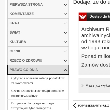
Dodaje, że do u
PIERWSZA STRONA
KOMENTARZE
Dostęp do tr
KRAJ
Archiwum Rz
ŚWIAT
archiwalnyc
od 1993 roku
KULTURA
wzbogacone
OPINIE
Ponad milio
RZECZ O ZDROWIU
Zamów dostę
PRAWO CO DNIA
Cyfryzacja odmienia relacje podatników
ze skarbowcami
Masz już wyku
Czy potrzebny jest samorząd doradców
restrukturyzacyjnych
Dożywocie dla byłego sędziego
POPRZEDNI ARTYKUŁ Z
Szmydta jest tylko teoretyczne