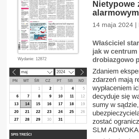
Nietypowe 
alarmowym
14 maja 2024 |
Właściciel sta
jak w centrum
drobiazgowo p
Wydanie:
12872
Zdaniem ekspe
maj
2024
«
»
zdarzeń mają r
PN
WT
ŚR
CZ
PT
SB
ND
wypłaceniem ic
1
2
3
4
5
decyduje się wa
6
7
8
9
10
11
12
sumy w sądzie,
13
14
15
16
17
18
19
ubezpieczyciel
20
21
22
23
24
25
26
27
28
29
30
31
zostać ogranic
SLM ADWOKAC
SPIS TREŚCI