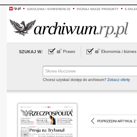
SZKOLENIA I KONFERENCJE
POZNAJ NASZE PRODUKTY
E-SKLE
Prawo
Ekonomia i biznes
SZUKAJ W:
Chcesz uzyskać dostęp do archiwum?
Zobacz ofertę
POPRZEDNI ARTYKUŁ Z