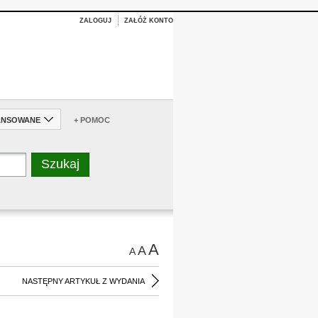
ZALOGUJ
ZAŁÓŻ KONTO
ANSOWANE
+ POMOC
A
A
A
NASTĘPNY ARTYKUŁ Z WYDANIA