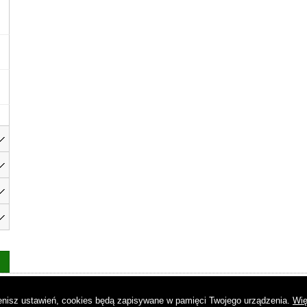
as
|
Regulamin
|
Reklama
|
Napisz do nas
|
Kontakt
|
Pliki cookies
|
Dek
mienisz ustawień, cookies będą zapisywane w pamięci Twojego urządzenia.
Wię