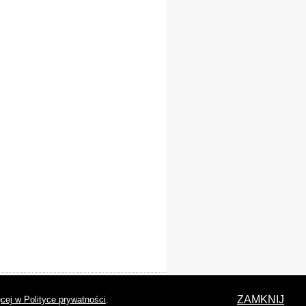
laracja dostępności
ZAMKNIJ
cej w Polityce prywatności
.