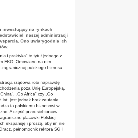
i inwestujący na rynkach
dstawicieli naszej administracji
 wsparcia. Ono uwiarygodnia ich
tów.
ia i praktyka” to tytuł jednego z
znym EKG. Omawiano na nim
 zagranicznej polskiego biznesu –
istracja rządowa robi naprawdę
ychodzenia poza Unię Europejską,
China”, „Go Africa” czy „Go
 lat, jest jednak brak zaufania
kadza to polskiemu biznesowi w
czne. A część przedsiębiorców
agraniczne placówki Polskiej
ich ekspansję i proszą, aby im nie
Oracz, pełnomocnik rektora SGH