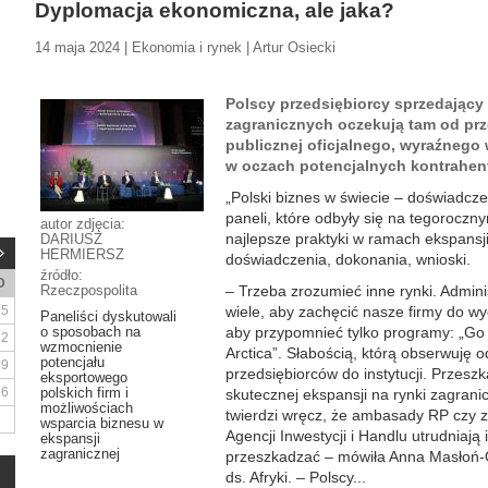
Dyplomacja ekonomiczna, ale jaka?
14 maja 2024 | Ekonomia i rynek | Artur Osiecki
Polscy przedsiębiorcy sprzedający 
zagranicznych oczekują tam od prze
publicznej oficjalnego, wyraźnego
w oczach potencjalnych kontrahen
„Polski biznes w świecie – doświadczen
paneli, które odbyły się na tegoroc
autor zdjęcia:
najlepsze praktyki w ramach ekspansji
DARIUSZ
HERMIERSZ
doświadczenia, dokonania, wnioski.
źródło:
D
Rzeczpospolita
– Trzeba zrozumieć inne rynki. Admin
5
wiele, aby zachęcić nasze firmy do w
Paneliści dyskutowali
o sposobach na
aby przypomnieć tylko programy: „Go 
12
wzmocnienie
Arctica”. Słabością, którą obserwuję od
potencjału
19
przedsiębiorców do instytucji. Przesz
eksportowego
26
polskich firm i
skutecznej ekspansji na rynki zagrani
możliwościach
twierdzi wręcz, że ambasady RP czy z
wsparcia biznesu w
Agencji Inwestycji i Handlu utrudniają 
ekspansji
zagranicznej
przeszkadzać – mówiła Anna Masłoń-
ds. Afryki. – Polscy...