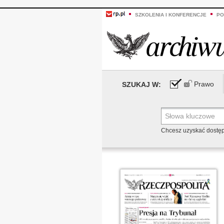
SZKOLENIA I KONFERENCJE
PO
Prawo
SZUKAJ W:
Chcesz uzyskać dostę