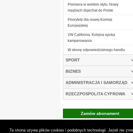
Premiera w wielkim stylu: Nowy
maybach dojechał do Polski
Priorytety dla nowej Komisji
Europejskiej
VW California: Kolejna epoka
kamperowania
W stronę odpowiedzialnego handlu
SPORT
BIZNES
ADMINISTRACJA I SAMORZĄD
RZECZPOSPOLITA CYFROWA
Zamów abonament
Gremi Media:
O n
Ta strona używa plików cookies i podobnych technologii. Jeżeli nie z