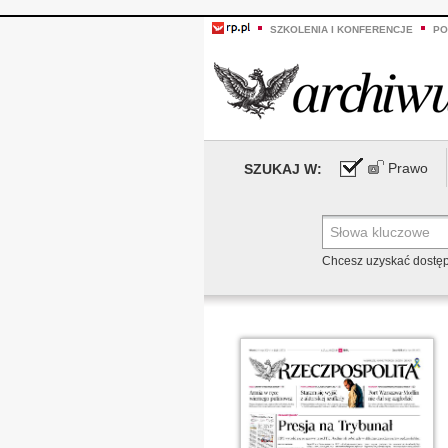
SZKOLENIA I KONFERENCJE
PO
Prawo
SZUKAJ W:
Chcesz uzyskać dostę