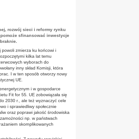
j, rozwój sieci i reformy rynku
y pomoże sfinansować inwestycje
abraknie.
 powoli zmierza ku końcowi i
ozpoczętymi kilka lat temu
 czerwcowych wyborach do
wołany inny skład Komisji, która
prac. I w ten sposób otworzy nowy
atycznej UE.
 energetycznym i w gospodarce
etu Fit for 55. UE zobowiązała się
do 2030 r., ale też wyznaczyć cele
wo i sprawiedliwy społecznie
liw oraz poprawi jakość środowiska
 zamożności np. w państwach
wdrażaniem skomplikowanych