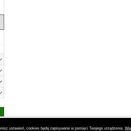
as
|
Regulamin
|
Reklama
|
Napisz do nas
|
Kontakt
|
Pliki cookies
|
Dek
mienisz ustawień, cookies będą zapisywane w pamięci Twojego urządzenia.
Wię