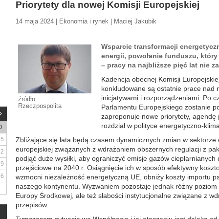
Priorytety dla nowej Komisji Europejskiej
14 maja 2024 | Ekonomia i rynek | Maciej Jakubik
Wsparcie transformacji energetyczne
energii, powołanie funduszu, któr
– pracy na najbliższe pięć lat nie z
Kadencja obecnej Komisji Europejskiej
konkludowane są ostatnie prace nad r
inicjatywami i rozporządzeniami. Po
źródło:
Rzeczpospolita
Parlamentu Europejskiego zostanie po
zaproponuje nowe priorytety, agendę 
rozdział w polityce energetyczno-klim
D
5
Zbliżające się lata będą czasem dynamicznych zmian w sektorze
europejskiej związanych z wdrażaniem obszernych regulacji z paki
12
podjąć duże wysiłki, aby ograniczyć emisje gazów cieplarnianych 
19
przejściowe na 2040 r. Osiągnięcie ich w sposób efektywny koszto
26
wzmocni niezależność energetyczną UE, obniży koszty importu pa
naszego kontynentu. Wyzwaniem pozostaje jednak różny poziom
Europy Środkowej, ale też słabości instytucjonalne związane z 
przepisów.