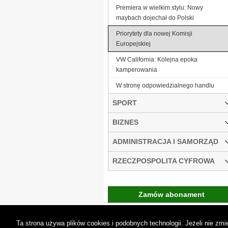
Premiera w wielkim stylu: Nowy
maybach dojechał do Polski
Priorytety dla nowej Komisji
Europejskiej
VW California: Kolejna epoka
kamperowania
W stronę odpowiedzialnego handlu
SPORT
BIZNES
ADMINISTRACJA I SAMORZĄD
RZECZPOSPOLITA CYFROWA
Zamów abonament
Gremi Media:
O n
Ta strona używa plików cookies i podobnych technologii. Jeżeli nie z