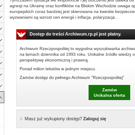
Tymczasem sytuacja we Wspólnocie i jej otoczeniu jest daleka od 
agresji na Ukrainę oraz konfliktów na Bliskim Wschodzie uwaga sp
europejskich coraz bardziej jest skierowana na kwestie bezpiecze
wyzwaniami są wzrost cen energii i inflacja, polaryzacja...
Dostęp do treści Archiwum.rp.pl jest płatny.
Archiwum Rzeczpospolitej to wygodna wyszukiwarka archiw
na łamach dziennika od 1993 roku. Unikalne źródło wiedzy o
perspektywę ekonomiczną i prawną.
Ponad milion tekstów w jednym miejscu.
Zamów dostęp do pełnego Archiwum "Rzeczpospolitej"
Zamów
Unikalna oferta
Masz już wykupiony dostęp?
Zaloguj się