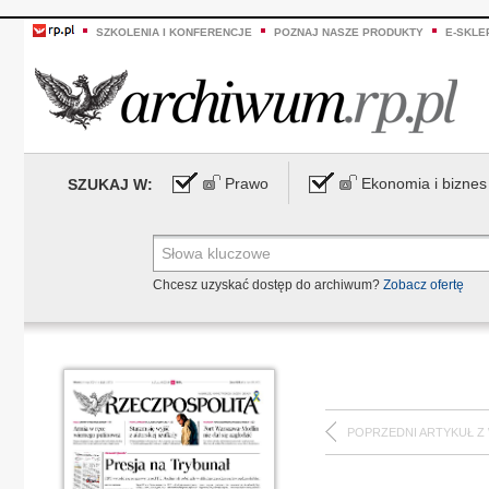
SZKOLENIA I KONFERENCJE
POZNAJ NASZE PRODUKTY
E-SKLE
Prawo
Ekonomia i biznes
SZUKAJ W:
Chcesz uzyskać dostęp do archiwum?
Zobacz ofertę
POPRZEDNI ARTYKUŁ Z