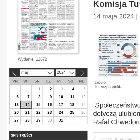
Komisja Tu
14 maja 2024 | 
Wydanie:
12872
maj
2024
«
»
PN
WT
ŚR
CZ
PT
SB
ND
źródło:
Rzeczpospolita
1
2
3
4
5
6
7
8
9
10
11
12
Społeczeństwo 
13
14
15
16
17
18
19
dotyczą ulubione
20
21
22
23
24
25
26
27
28
29
30
31
Rafał Chwedor
SPIS TREŚCI
POPRZEDNI ARTYKUŁ Z