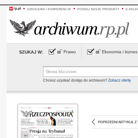
SZKOLENIA I KONFERENCJE
POZNAJ NASZE PRODUKTY
E-SKLE
Prawo
Ekonomia i biznes
SZUKAJ W:
Chcesz uzyskać dostęp do archiwum?
Zobacz ofertę
POPRZEDNI ARTYKUŁ Z