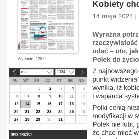
Kobiety ch
14 maja 2024 |
Wyraźna potrze
rzeczywistość 
udać – oto, j
Polek do życi
Wydanie:
12872
Z najnowszego 
maj
2024
«
»
punkt widzenia
PN
WT
ŚR
CZ
PT
SB
ND
wynika, iż kobi
1
2
3
4
5
i wsparcia syst
6
7
8
9
10
11
12
13
14
15
16
17
18
19
Polki cenią ni
20
21
22
23
24
25
26
modyfikacji w 
27
28
29
30
31
Polek nie lubi,
że chce mieć w
SPIS TREŚCI