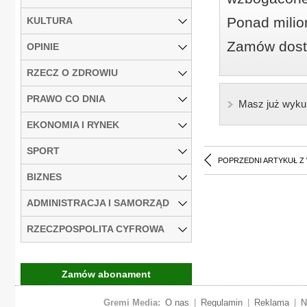
Ponad milio
KULTURA
Zamów dostę
OPINIE
RZECZ O ZDROWIU
PRAWO CO DNIA
Masz już wyku
EKONOMIA I RYNEK
SPORT
POPRZEDNI ARTYKUŁ Z
BIZNES
ADMINISTRACJA I SAMORZĄD
RZECZPOSPOLITA CYFROWA
Zamów abonament
Gremi Media:
O nas
|
Regulamin
|
Reklama
|
N