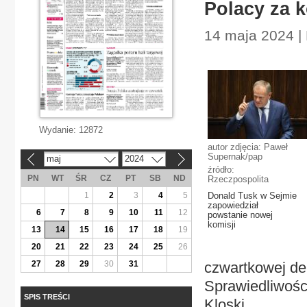
Polacy za k
14 maja 2024 | 
Wydanie:
12872
autor zdjęcia: Paweł
Supernak/pap
maj
2024
«
»
źródło:
PN
WT
ŚR
CZ
PT
SB
ND
Rzeczpospolita
1
2
3
4
5
Donald Tusk w Sejmie
zapowiedział
6
7
8
9
10
11
12
powstanie nowej
komisji
13
14
15
16
17
18
19
20
21
22
23
24
25
26
27
28
29
30
31
czwartkowej de
Sprawiedliwości
SPIS TREŚCI
Kloski.