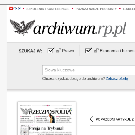
SZKOLENIA I KONFERENCJE
POZNAJ NASZE PRODUKTY
E-SKLE
Prawo
Ekonomia i biznes
SZUKAJ W:
Chcesz uzyskać dostęp do archiwum?
Zobacz ofertę
POPRZEDNI ARTYKUŁ Z