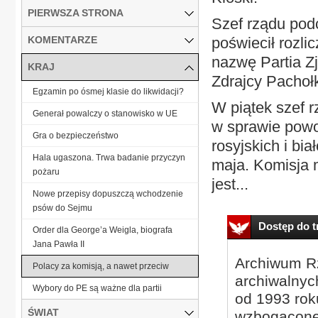
PIERWSZA STRONA
Szef rządu pod
KOMENTARZE
poświecił rozli
nazwę Partia Z
KRAJ
Zdrajcy Pachołk
Egzamin po ósmej klasie do likwidacji?
W piątek szef r
Generał powalczy o stanowisko w UE
w sprawie powo
Gra o bezpieczeństwo
rosyjskich i bi
Hala ugaszona. Trwa badanie przyczyn
maja. Komisja 
pożaru
jest...
Nowe przepisy dopuszczą wchodzenie
psów do Sejmu
Dostęp do tr
Order dla George’a Weigla, biografa
Jana Pawła II
Archiwum Rz
Polacy za komisją, a nawet przeciw
archiwalnyc
Wybory do PE są ważne dla partii
od 1993 roku
ŚWIAT
wzbogacone