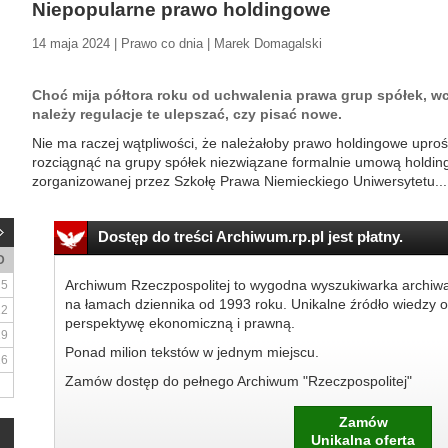
Niepopularne prawo holdingowe
14 maja 2024 | Prawo co dnia | Marek Domagalski
Choć mija półtora roku od uchwalenia prawa grup spółek, wc
należy regulacje te ulepszać, czy pisać nowe.
Nie ma raczej wątpliwości, że należałoby prawo holdingowe uprośc
rozciągnąć na grupy spółek niezwiązane formalnie umową holding
zorganizowanej przez Szkołę Prawa Niemieckiego Uniwersytetu...
Dostęp do treści Archiwum.rp.pl jest płatny.
D
Archiwum Rzeczpospolitej to wygodna wyszukiwarka archiw
5
na łamach dziennika od 1993 roku. Unikalne źródło wiedzy o
12
perspektywę ekonomiczną i prawną.
19
Ponad milion tekstów w jednym miejscu.
26
Zamów dostęp do pełnego Archiwum "Rzeczpospolitej"
Zamów
Unikalna oferta