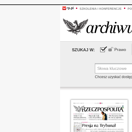
SZKOLENIA I KONFERENCJE
PO
Prawo
SZUKAJ W:
Chcesz uzyskać dostę