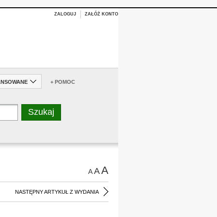
ZALOGUJ
ZAŁÓŻ KONTO
ANSOWANE
+ POMOC
A
A
A
NASTĘPNY ARTYKUŁ Z WYDANIA