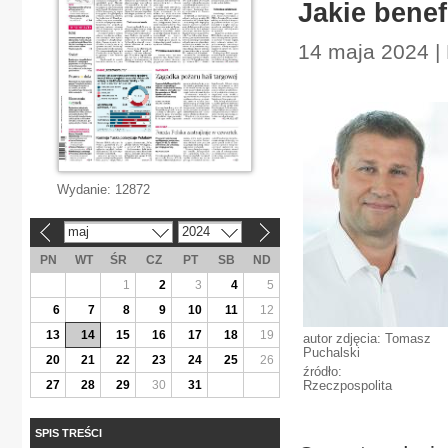
Jakie benef
14 maja 2024 | 
Wydanie:
12872
maj
2024
«
»
PN
WT
ŚR
CZ
PT
SB
ND
1
2
3
4
5
6
7
8
9
10
11
12
13
14
15
16
17
18
19
autor zdjęcia: Tomasz
Puchalski
20
21
22
23
24
25
26
źródło:
27
28
29
30
31
Rzeczpospolita
SPIS TREŚCI