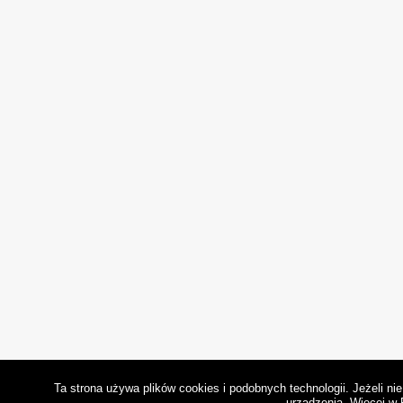
Ta strona używa plików cookies i podobnych technologii. Jeżeli n
urządzenia.
Więcej w 