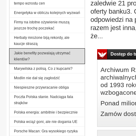
zaledwie 21 pro
tempo wzrostu cen
oferty banku3.
Energetyka w obliczu kolejnych wyzwań
odpowiedzi na 
Firmy na istotne ożywienie muszą
razem jest inn
jeszcze trochę poczekać
że...
Herbaty mrożone biją rekordy, ale
kaucje straszą
Jakie benefity pozwalają utrzymać
Dostęp do tr
klientów?
Archiwum Rz
Marywilska z polisą. Co z kupcami?
archiwalnyc
Modlin nie dał się zagłodzić
od 1993 roku
Niespieszne przywracanie obliga
wzbogacone
Poczta Polska stanie. Nadciąga fala
Ponad milio
strajków
Polska energia: ambitnie i bezpiecznie
Zamów dostę
Polska wciąż goni, ale nie dogania UE
Porsche Macan: Gra wysokiego ryzyka