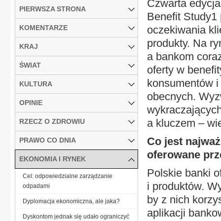
Czwarta edycja
PIERWSZA STRONA
Benefit Study1
KOMENTARZE
oczekiwania kl
produkty. Na ry
KRAJ
a bankom coraz
ŚWIAT
oferty w benefi
konsumentów i 
KULTURA
obecnych. Wyzw
OPINIE
wykraczających
a kluczem – wi
RZECZ O ZDROWIU
Co jest najważn
PRAWO CO DNIA
oferowane prz
EKONOMIA I RYNEK
Polskie banki o
Cel: odpowiedzialne zarządzanie
i produktów. W
odpadami
by z nich korzy
Dyplomacja ekonomiczna, ale jaka?
aplikacji banko
Dyskontom jednak się udało ograniczyć