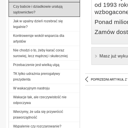
od 1993 roku
Czy babcie i dziadkowie uratują
wzbogacone
sądownictwo?
Ponad milio
Jak w upalny dzień rozebrać się
legalnie?
Zamów dostę
Kontrowersje wokół wsparcia dla
artystów
Nie chodzi o to, żeby karać coraz
Masz już wyku
surowiej, lecz mądrzej i skuteczniej
Przebaczenie jest wielką ulgą
TK tylko udrażnia prerogatywy
prezydenta
POPRZEDNI ARTYKUŁ Z
W wakacyjnym nastroju
Wakacje tak, ale rzeczywistość nie
odpoczywa
Wierzymy, że uda się przywrócić
praworządność
Wypalenie czy rozczarowanie?