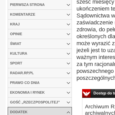
sześć miesięcy 
PIERWSZA STRONA
ukończeniem te
KOMENTARZE
Sądownictwa wo
zaświadczenie s
KRAJ
zdrowia, do pe
OPINIE
określonych dl
może wyrazić z
ŚWIAT
jeżeli jest to 
KULTURA
ważnym interes
za tym racjona
SPORT
powszechnego l
RADAR.RP.PL
poszczególnych
PRAWO CO DNIA
EKONOMIA I RYNEK
Dostęp do tr
GOŚĆ „RZECZPOSPOLITEJ”
Archiwum Rz
DODATEK
archiwalnyc