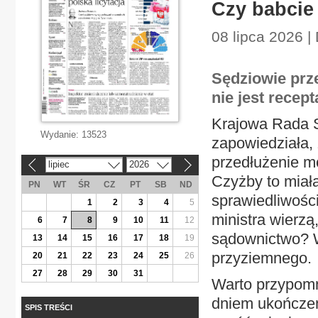
Czy babcie
08 lipca 2026 |
Sędziowie prz
nie jest rece
Krajowa Rada 
Wydanie:
13523
zapowiedziała,
przedłużenie mo
lipiec
2026
«
»
Czyżby to miał
PN
WT
ŚR
CZ
PT
SB
ND
sprawiedliwośc
1
2
3
4
5
ministra wierzą
6
7
8
9
10
11
12
sądownictwo? Wy
13
14
15
16
17
18
19
przyziemnego.
20
21
22
23
24
25
26
27
28
29
30
31
Warto przypomn
dniem ukończeni
SPIS TREŚCI