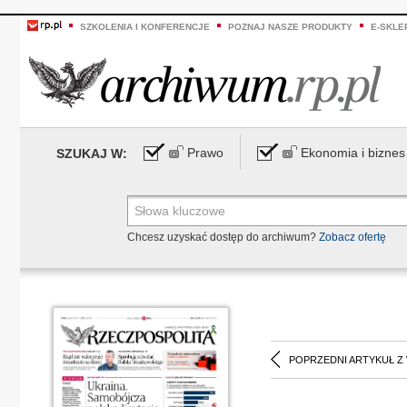
SZKOLENIA I KONFERENCJE
POZNAJ NASZE PRODUKTY
E-SKLE
Prawo
Ekonomia i biznes
SZUKAJ W:
Chcesz uzyskać dostęp do archiwum?
Zobacz ofertę
POPRZEDNI ARTYKUŁ Z