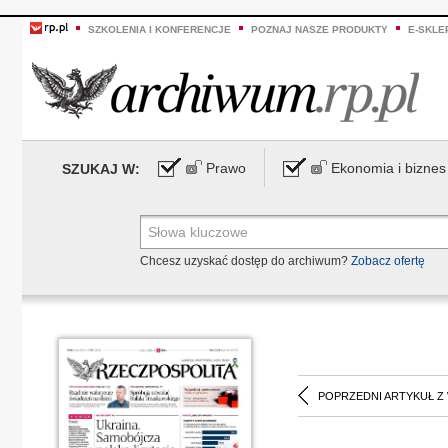
SZKOLENIA I KONFERENCJE
POZNAJ NASZE PRODUKTY
E-SKLE
Prawo
Ekonomia i biznes
SZUKAJ W:
Chcesz uzyskać dostęp do archiwum?
Zobacz ofertę
POPRZEDNI ARTYKUŁ Z