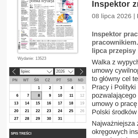
Inspektor 
08 lipca 2026 |
Inspektor prac
pracownikiem.
lipca przepis
Wydanie:
13523
Walka z wypych
umowy cywilnop
lipiec
2026
«
»
to główny cel t
PN
WT
ŚR
CZ
PT
SB
ND
Pracy i Polity
1
2
3
4
5
pozwalającego 
6
7
8
9
10
11
12
umowy o pracę 
13
14
15
16
17
18
19
Polski środków
20
21
22
23
24
25
26
27
28
29
30
31
Najważniejsza 
okręgowych ins
SPIS TREŚCI