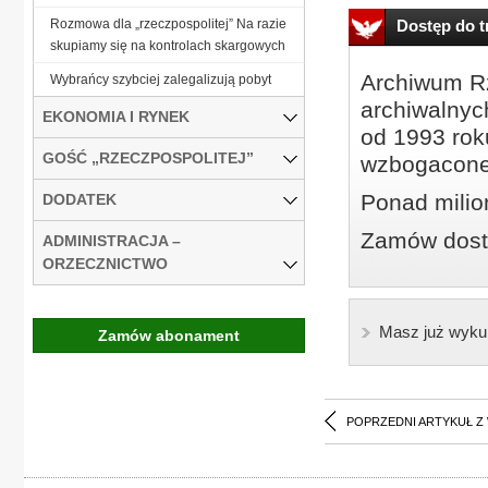
Rozmowa dla „rzeczpospolitej” Na razie
Dostęp do tr
skupiamy się na kontrolach skargowych
Archiwum Rz
Wybrańcy szybciej zalegalizują pobyt
archiwalnyc
EKONOMIA I RYNEK
od 1993 roku
GOŚĆ „RZECZPOSPOLITEJ”
wzbogacone
Ponad milio
DODATEK
Zamów dostę
ADMINISTRACJA –
ORZECZNICTWO
Masz już wyku
Zamów abonament
POPRZEDNI ARTYKUŁ Z