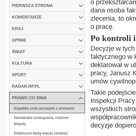
o przekształca
PIERWSZA STRONA
dana osoba fak
KOMENTARZE
zlecenia, to o
o pracę.
KRAJ
Po kontroli i
OPINIE
Decyzje w tych
ŚWIAT
faktycznego w 
KULTURA
deklarował w u
pracy, Janusz 
SPORT
umów cywilnopr
RADAR.RP.PL
Takie podejści
PRAWO CO DNIA
Inspekcji Prac
wszystkich str
Inspektor zrobi porządek z umowami
współpracownik
Niemieckie rozwiązania, rodzime
decyzje dopiero
kłopoty
Notariusze będą więcej zarabiać