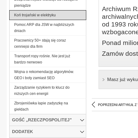
pieniądze
Archiwum Rz
Koń trojański w elektryku
archiwalnyc
od 1993 roku
Pomoc ARP dla JSW w najbliższych
wzbogacone
dniach
Pracownicy 50+ stają się coraz
Ponad milio
cenniejsi dla firm
Zamów dostę
Transport ropy rośnie. Nie jest już
bardzo nerwowo
Wojna o rekomendację algorytmów.
GEO i boty zamiast SEO
Masz już wyku
Zarządzanie ryzykiem to klucz do
niższych cen energii
Zbrojeniówka łapie zadyszkę na
POPRZEDNI ARTYKUŁ Z
giełdach
GOŚĆ „RZECZPOSPOLITEJ”
DODATEK