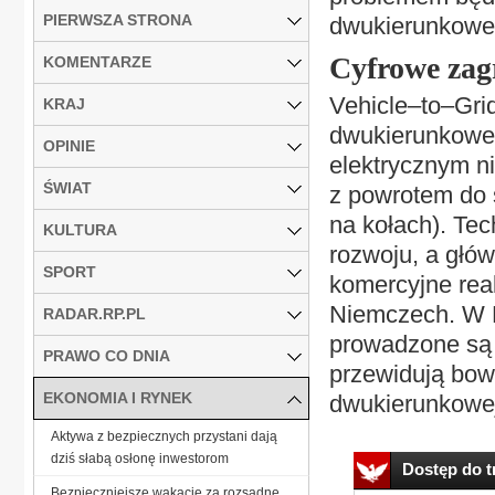
PIERWSZA STRONA
dwukierunkoweg
Cyfrowe zag
KOMENTARZE
Vehicle–to–Grid
KRAJ
dwukierunkoweg
OPINIE
elektrycznym ni
ŚWIAT
z powrotem do 
na kołach). Tec
KULTURA
rozwoju, a głów
SPORT
komercyjne real
Niemczech. W P
RADAR.RP.PL
prowadzone są 
PRAWO CO DNIA
przewidują bow
EKONOMIA I RYNEK
dwukierunkowej
Aktywa z bezpiecznych przystani dają
dziś słabą osłonę inwestorom
Dostęp do tr
Bezpieczniejsze wakacje za rozsądne