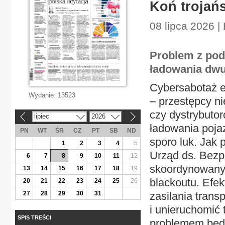
Koń trojańs
08 lipca 2026 |
Problem z poda
ładowania dwu
Cybersabotaż en
Wydanie:
13523
– przestępcy n
czy dystrybutor
lipiec
2026
«
»
ładowania poja
PN
WT
ŚR
CZ
PT
SB
ND
sporo luk. Jak 
1
2
3
4
5
Urząd ds. Bezpi
6
7
8
9
10
11
12
skoordynowany
13
14
15
16
17
18
19
blackoutu. Efe
20
21
22
23
24
25
26
27
28
29
30
31
zasilania trans
i unieruchomić
SPIS TREŚCI
problemem będz