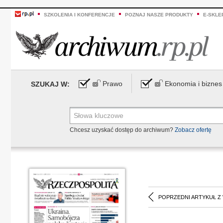
SZKOLENIA I KONFERENCJE
POZNAJ NASZE PRODUKTY
E-SKLE
Prawo
Ekonomia i biznes
SZUKAJ W:
Chcesz uzyskać dostęp do archiwum?
Zobacz ofertę
POPRZEDNI ARTYKUŁ Z