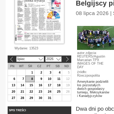
Belgijscy p
08 lipca 2026 
Wydanie:
13523
autor zdjęcia:
REUTERS/Agustin
lipiec
2026
«
»
Marcarian TPX
IMAGES OF THE
PN
WT
ŚR
CZ
PT
SB
ND
DAY
źródło:
1
2
3
4
5
Rzeczpospolita
6
7
8
9
10
11
12
Amerykanie podzielili
los pozostałych
13
14
15
16
17
18
19
dwóch gospodarzy
20
21
22
23
24
25
26
turnieju, Meksykanów
i Kanadyjczyków
27
28
29
30
31
Dwa dni po obc
SPIS TREŚCI