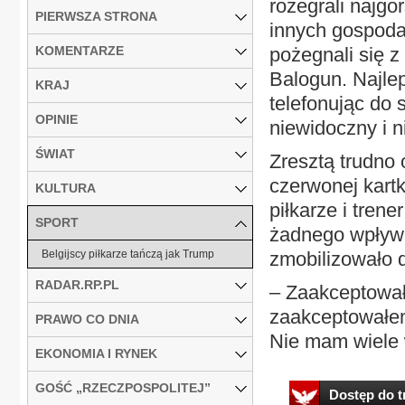
rozegrali najgo
PIERWSZA STRONA
innych gospoda
KOMENTARZE
pożegnali się z
Balogun. Najlep
KRAJ
telefonując do 
OPINIE
niewidoczny i n
ŚWIAT
Zresztą trudno
czerwonej kartk
KULTURA
piłkarze i trene
SPORT
żadnego wpływu
Belgijscy piłkarze tańczą jak Trump
zmobilizowało d
RADAR.RP.PL
– Zaakceptował
zaakceptowałem
PRAWO CO DNIA
Nie mam wiele w
EKONOMIA I RYNEK
GOŚĆ „RZECZPOSPOLITEJ”
Dostęp do tr