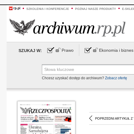
SZKOLENIA I KONFERENCJE
POZNAJ NASZE PRODUKTY
E-SKLE
Prawo
Ekonomia i biznes
SZUKAJ W:
Chcesz uzyskać dostęp do archiwum?
Zobacz ofertę
POPRZEDNI ARTYKUŁ Z