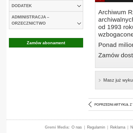
DODATEK
Archiwum Rz
ADMINISTRACJA –
archiwalnyc
ORZECZNICTWO
od 1993 roku
wzbogacone
Zamów abonament
Ponad milio
Zamów dostę
Masz już wyku
POPRZEDNI ARTYKUŁ Z
Gremi Media:
O nas
|
Regulamin
|
Reklama
|
N