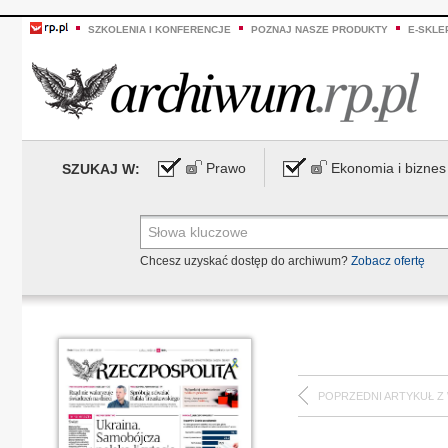
SZKOLENIA I KONFERENCJE
POZNAJ NASZE PRODUKTY
E-SKLE
Prawo
Ekonomia i biznes
SZUKAJ W:
Chcesz uzyskać dostęp do archiwum?
Zobacz ofertę
POPRZEDNI ARTYKUŁ Z