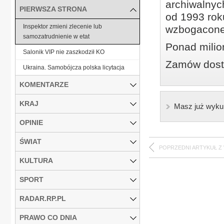
archiwalnyc
PIERWSZA STRONA
od 1993 roku
Inspektor zmieni zlecenie lub
wzbogacone
samozatrudnienie w etat
Ponad milio
Salonik VIP nie zaszkodził KO
Zamów dostę
Ukraina. Samobójcza polska licytacja
KOMENTARZE
KRAJ
Masz już wyku
OPINIE
ŚWIAT
POPRZEDNI ARTYKUŁ Z
KULTURA
SPORT
RADAR.RP.PL
PRAWO CO DNIA