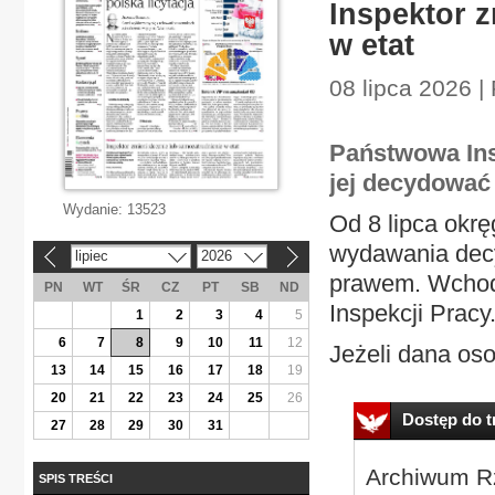
Inspektor z
w etat
08 lipca 2026 |
Państwowa Ins
jej decydować
Wydanie:
13523
Od 8 lipca okrę
wydawania decy
lipiec
2026
«
»
prawem. Wchodz
PN
WT
ŚR
CZ
PT
SB
ND
Inspekcji Pracy
1
2
3
4
5
6
7
8
9
10
11
12
Jeżeli dana oso
13
14
15
16
17
18
19
20
21
22
23
24
25
26
Dostęp do tr
27
28
29
30
31
Archiwum Rz
SPIS TREŚCI