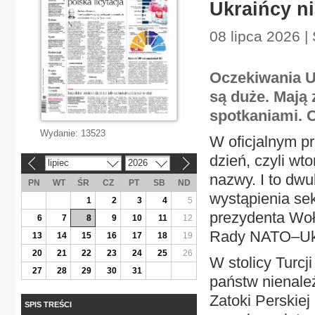
Ukraińcy ni
08 lipca 2026 |
Oczekiwania U
są duże. Mają 
spotkaniami. O
Wydanie:
13523
W oficjalnym p
dzień, czyli wt
lipiec
2026
«
»
nazwy. I to dw
PN
WT
ŚR
CZ
PT
SB
ND
wystąpienia se
1
2
3
4
5
prezydenta Woło
6
7
8
9
10
11
12
Rady NATO–Ukra
13
14
15
16
17
18
19
20
21
22
23
24
25
26
W stolicy Turcj
27
28
29
30
31
państw nienale
Zatoki Perskiej
SPIS TREŚCI