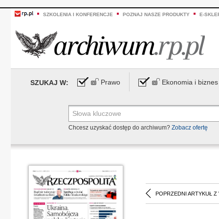
SZKOLENIA I KONFERENCJE
POZNAJ NASZE PRODUKTY
E-SKLE
Prawo
Ekonomia i biznes
SZUKAJ W:
Chcesz uzyskać dostęp do archiwum?
Zobacz ofertę
POPRZEDNI ARTYKUŁ Z