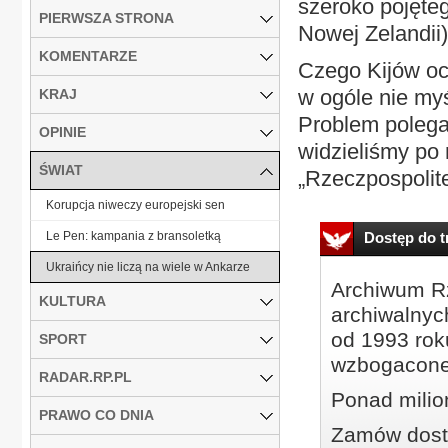
szeroko pojęteg
PIERWSZA STRONA
Nowej Zelandii)
KOMENTARZE
Czego Kijów oc
w ogóle nie myś
KRAJ
Problem polega 
OPINIE
widzieliśmy po 
ŚWIAT
„Rzeczpospolite
Korupcja niweczy europejski sen
Le Pen: kampania z bransoletką
Dostęp do tr
Ukraińcy nie liczą na wiele w Ankarze
Archiwum Rz
KULTURA
archiwalnyc
od 1993 roku
SPORT
wzbogacone
RADAR.RP.PL
Ponad milio
PRAWO CO DNIA
Zamów dostę