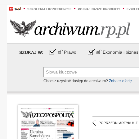
SZKOLENIA I KONFERENCJE
POZNAJ NASZE PRODUKTY
E-SKLE
Prawo
Ekonomia i biznes
SZUKAJ W:
Chcesz uzyskać dostęp do archiwum?
Zobacz ofertę
POPRZEDNI ARTYKUŁ Z