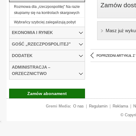
Zamów dostę
Rozmowa dla „rzeczpospolitej” Na razie
skupiamy się na kontrolach skargowych
Wybrańcy szybciej zalegalizują pobyt
Masz już wyku
EKONOMIA I RYNEK
GOŚĆ „RZECZPOSPOLITEJ”
DODATEK
POPRZEDNI ARTYKUŁ Z
ADMINISTRACJA –
ORZECZNICTWO
Zamów abonament
Gremi Media:
O nas
|
Regulamin
|
Reklama
|
N
© Copyr