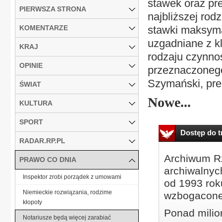
stawek oraz pr
PIERWSZA STRONA
najbliższej rod
KOMENTARZE
stawki maksym
uzgadniane z k
KRAJ
rodzaju czynnoś
OPINIE
przeznaczonego
Szymański, pre
ŚWIAT
Nowe...
KULTURA
SPORT
Dostęp do tr
RADAR.RP.PL
Archiwum Rz
PRAWO CO DNIA
archiwalnyc
Inspektor zrobi porządek z umowami
od 1993 roku
Niemieckie rozwiązania, rodzime
wzbogacone
kłopoty
Ponad milio
Notariusze będą więcej zarabiać