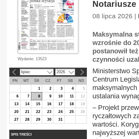
Notariusze 
08 lipca 2026 
Maksymalna st
wzrośnie do 20
postanowił też
czynności uza
Wydanie:
13523
Ministerstwo S
lipiec
2026
«
»
Centrum Legisla
PN
WT
ŚR
CZ
PT
SB
ND
maksymalnych s
1
2
3
4
5
ustalania wyna
6
7
8
9
10
11
12
13
14
15
16
17
18
19
– Projekt przew
20
21
22
23
24
25
26
ryczałtowych z
27
28
29
30
31
wartości. Koryg
najwyższej wa
SPIS TREŚCI