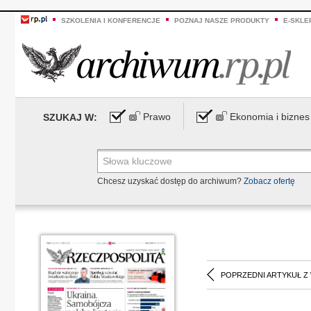
SZKOLENIA I KONFERENCJE
POZNAJ NASZE PRODUKTY
E-SKLE
Prawo
Ekonomia i biznes
SZUKAJ W:
Chcesz uzyskać dostęp do archiwum?
Zobacz ofertę
POPRZEDNI ARTYKUŁ Z