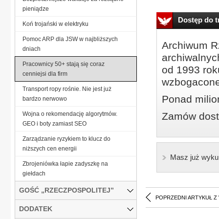
pieniądze
Dostęp do tr
Koń trojański w elektryku
Pomoc ARP dla JSW w najbliższych
Archiwum Rz
dniach
archiwalnyc
Pracownicy 50+ stają się coraz
od 1993 roku
cenniejsi dla firm
wzbogacone
Transport ropy rośnie. Nie jest już
Ponad milio
bardzo nerwowo
Wojna o rekomendację algorytmów.
Zamów dostę
GEO i boty zamiast SEO
Zarządzanie ryzykiem to klucz do
niższych cen energii
Masz już wyku
Zbrojeniówka łapie zadyszkę na
giełdach
GOŚĆ „RZECZPOSPOLITEJ”
POPRZEDNI ARTYKUŁ Z
DODATEK