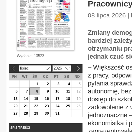
Pracownicy 
08 lipca 2026 |
Zmiany demog
bardziej zależ
otrzymaniu pra
jednak czuć si
Wydanie:
13523
– Większość os
lipiec
2026
«
»
z pracy, odpow
PN
WT
ŚR
CZ
PT
SB
ND
pytania sprawdz
1
2
3
4
5
autonomię, bez
6
7
8
9
10
11
12
dostęp do szkol
13
14
15
16
17
18
19
zadowolenie z 
20
21
22
23
24
25
26
27
28
29
30
31
jednoznaczne –
ekonomistka i p
SPIS TREŚCI
zaprezentowała