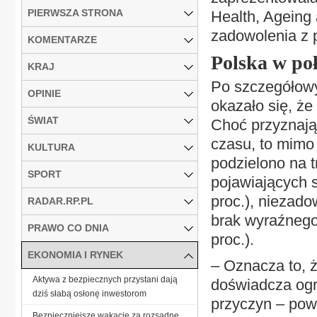
PIERWSZA STRONA
Health, Ageing
zadowolenia z p
KOMENTARZE
Polska w po
KRAJ
Po szczegółowy
OPINIE
okazało się, że
ŚWIAT
Choć przyznają,
czasu, to mimo
KULTURA
podzielono na t
SPORT
pojawiających 
proc.), niezado
RADAR.RP.PL
brak wyraźnego
PRAWO CO DNIA
proc.).
EKONOMIA I RYNEK
– Oznacza to, 
Aktywa z bezpiecznych przystani dają
doświadcza ogra
dziś słabą osłonę inwestorom
przyczyn – powi
Bezpieczniejsze wakacje za rozsądne