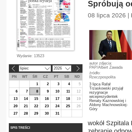
Spróbują o
08 lipca 2026 |
Wydanie:
13523
autor zdjęcia:
PAP/Albert Zawada
lipiec
2026
«
»
źródło:
PN
WT
ŚR
CZ
PT
SB
ND
Rzeczpospolita
1
2
3
4
5
3 lipca Rafał
Trzaskowski przyjął
6
7
8
9
10
11
12
rezygnacje
wiceprezydentek
13
14
15
16
17
18
19
Renaty Kaznowskiej i
Aldony Machnowskiej-
20
21
22
23
24
25
26
Góry
27
28
29
30
31
wokół Szpitala
SPIS TREŚCI
zebranie odpow