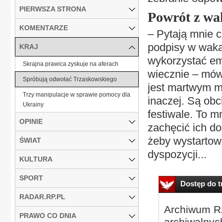
PIERWSZA STRONA
Powrót z wa
KOMENTARZE
– Pytają mnie 
podpisy w waka
KRAJ
wykorzystać emo
Skrajna prawica zyskuje na aferach
wiecznie – mów
Spróbują odwołać Trzaskowskiego
jest martwym mi
Trzy manipulacje w sprawie pomocy dla
inaczej. Są obc
Ukrainy
festiwale. To m
OPINIE
zachęcić ich do
żeby wystartowa
ŚWIAT
dyspozycji...
KULTURA
SPORT
Dostęp do tr
RADAR.RP.PL
Archiwum Rz
PRAWO CO DNIA
archiwalnyc