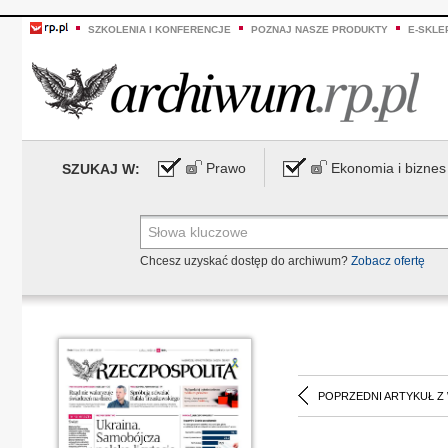
SZKOLENIA I KONFERENCJE
POZNAJ NASZE PRODUKTY
E-SKLE
Prawo
Ekonomia i biznes
SZUKAJ W:
Chcesz uzyskać dostęp do archiwum?
Zobacz ofertę
POPRZEDNI ARTYKUŁ Z