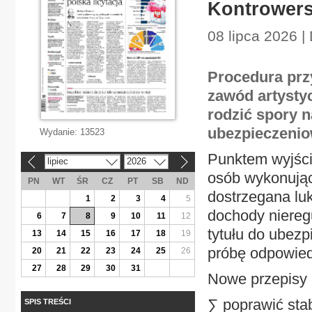
Kontrowers
08 lipca 2026 |
Procedura prz
zawód artysty
rodzić spory n
ubezpieczenio
Wydanie:
13523
Punktem wyjści
lipiec
2026
«
»
osób wykonujący
PN
WT
ŚR
CZ
PT
SB
ND
dostrzegana lu
1
2
3
4
5
dochody nieregu
6
7
8
9
10
11
12
tytułu do ubezp
13
14
15
16
17
18
19
próbę odpowied
20
21
22
23
24
25
26
27
28
29
30
31
Nowe przepisy 
∑ poprawić st
SPIS TREŚCI