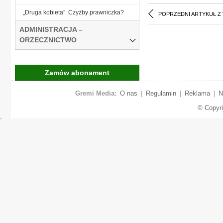
„Druga kobieta”. Czyżby prawniczka?
POPRZEDNI ARTYKUŁ Z
ADMINISTRACJA –
ORZECZNICTWO
Zamów abonament
Gremi Media:
O nas
|
Regulamin
|
Reklama
|
N
© Copyr