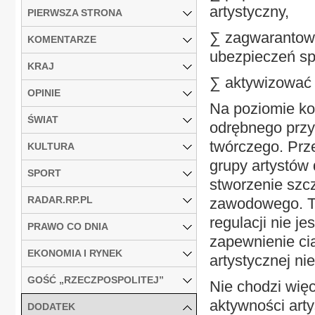
artystyczny,
PIERWSZA STRONA
∑ zagwarantowa
KOMENTARZE
ubezpieczeń sp
KRAJ
∑ aktywizować 
OPINIE
Na poziomie kon
ŚWIAT
odrębnego przy
twórczego. Prze
KULTURA
grupy artystów
SPORT
stworzenie szcz
RADAR.RP.PL
zawodowego. To
regulacji nie j
PRAWO CO DNIA
zapewnienie ci
EKONOMIA I RYNEK
artystycznej nie
GOŚĆ „RZECZPOSPOLITEJ”
Nie chodzi wię
aktywności art
DODATEK