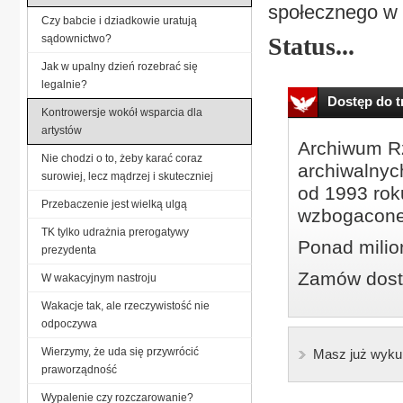
społecznego w s
Czy babcie i dziadkowie uratują
sądownictwo?
Status...
Jak w upalny dzień rozebrać się
legalnie?
Dostęp do tr
Kontrowersje wokół wsparcia dla
artystów
Archiwum Rz
Nie chodzi o to, żeby karać coraz
archiwalnyc
surowiej, lecz mądrzej i skuteczniej
od 1993 roku
Przebaczenie jest wielką ulgą
wzbogacone
TK tylko udrażnia prerogatywy
Ponad milio
prezydenta
Zamów dostę
W wakacyjnym nastroju
Wakacje tak, ale rzeczywistość nie
odpoczywa
Wierzymy, że uda się przywrócić
Masz już wyku
praworządność
Wypalenie czy rozczarowanie?