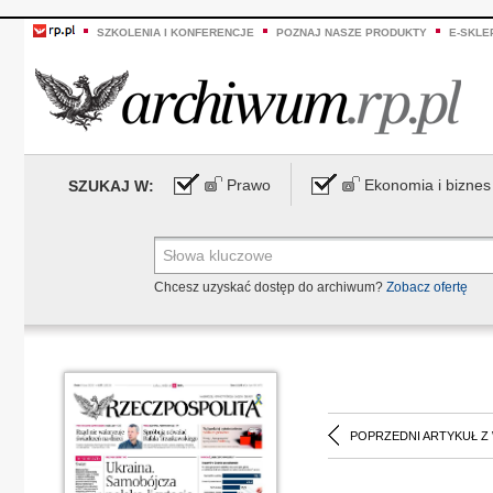
SZKOLENIA I KONFERENCJE
POZNAJ NASZE PRODUKTY
E-SKLE
Prawo
Ekonomia i biznes
SZUKAJ W:
Chcesz uzyskać dostęp do archiwum?
Zobacz ofertę
POPRZEDNI ARTYKUŁ Z