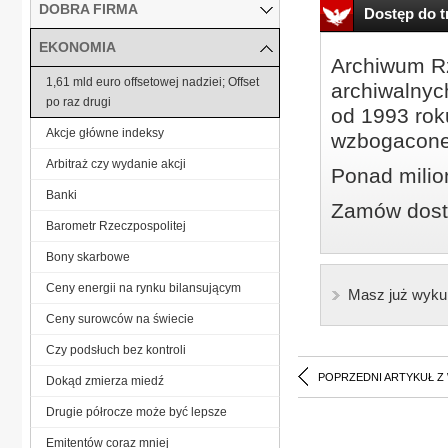
DOBRA FIRMA
Dostęp do tr
EKONOMIA
Archiwum Rz
1,61 mld euro offsetowej nadziei; Offset
archiwalnyc
po raz drugi
od 1993 roku
Akcje główne indeksy
wzbogacone
Arbitraż czy wydanie akcji
Ponad milio
Banki
Zamów dostę
Barometr Rzeczpospolitej
Bony skarbowe
Ceny energii na rynku bilansującym
Masz już wyku
Ceny surowców na świecie
Czy podsłuch bez kontroli
POPRZEDNI ARTYKUŁ Z
Dokąd zmierza miedź
Drugie półrocze może być lepsze
Emitentów coraz mniej