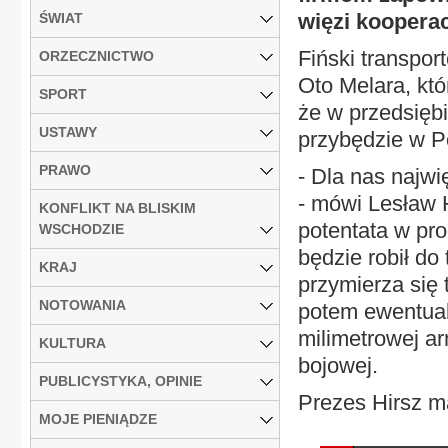
więzi koopera
ŚWIAT
Fiński transpor
ORZECZNICTWO
Oto Melara, kt
SPORT
że w przedsięb
USTAWY
przybędzie w P
PRAWO
- Dla nas najwię
- mówi Lesław 
KONFLIKT NA BLISKIM
potentata w pro
WSCHODZIE
będzie robił d
KRAJ
przymierza się
NOTOWANIA
potem ewentualn
milimetrowej ar
KULTURA
bojowej.
PUBLICYSTYKA, OPINIE
Prezes Hirsz ma
MOJE PIENIĄDZE