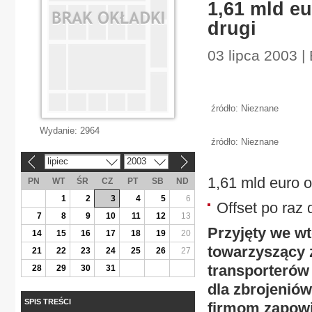
1,61 mld eu
drugi
03 lipca 2003 |
źródło: Nieznane
Wydanie:
2964
źródło: Nieznane
lipiec
2003
«
»
1,61 mld euro o
PN
WT
ŚR
CZ
PT
SB
ND
1
2
3
4
5
6
Offset po raz 
7
8
9
10
11
12
13
Przyjęty we wt
14
15
16
17
18
19
20
towarzyszący
21
22
23
24
25
26
27
transporterów 
28
29
30
31
dla zbrojeniów
SPIS TREŚCI
firmom zapowia