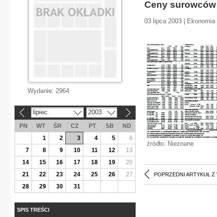
Ceny surowców 
03 lipca 2003 | Ekonomia
Wydanie:
2964
lipiec
2003
«
»
PN
WT
ŚR
CZ
PT
SB
ND
1
2
3
4
5
6
źródło: Nieznane
7
8
9
10
11
12
13
14
15
16
17
18
19
20
21
22
23
24
25
26
27
POPRZEDNI ARTYKUŁ Z
28
29
30
31
SPIS TREŚCI