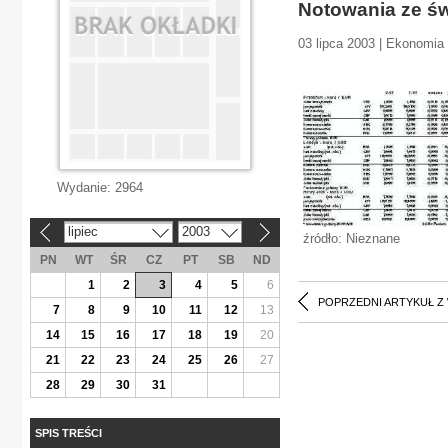
Notowania ze św
03 lipca 2003 | Ekonomia
Wydanie:
2964
lipiec
2003
«
»
źródło: Nieznane
PN
WT
ŚR
CZ
PT
SB
ND
1
2
3
4
5
6
POPRZEDNI ARTYKUŁ Z
7
8
9
10
11
12
13
14
15
16
17
18
19
20
21
22
23
24
25
26
27
28
29
30
31
SPIS TREŚCI