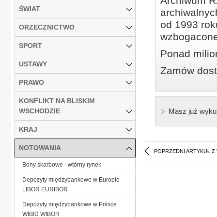
Archiwum Rz
ŚWIAT
archiwalnyc
od 1993 roku
ORZECZNICTWO
wzbogacone
SPORT
Ponad milio
USTAWY
Zamów dostę
PRAWO
KONFLIKT NA BLISKIM
WSCHODZIE
Masz już wyku
KRAJ
NOTOWANIA
POPRZEDNI ARTYKUŁ Z
Bony skarbowe - wtórny rynek
Depozyty międzybankowe w Europie
LIBOR EURIBOR
Depozyty międzybankowe w Polsce
WIBID WIBOR