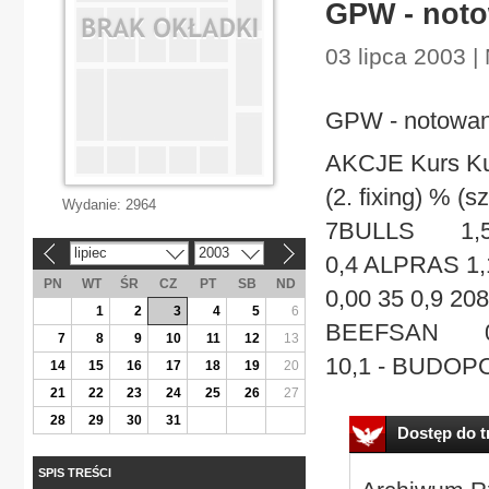
GPW - notow
03 lipca 2003 |
GPW - notowani
AKCJE Kurs Ku
(2. fixing) % (s
Wydanie:
2964
7BULLS 1,50 0,
lipiec
2003
«
»
0,4 ALPRAS 1,
PN
WT
ŚR
CZ
PT
SB
ND
0,00 35 0,9 20
1
2
3
4
5
6
BEEFSAN 0,65 
7
8
9
10
11
12
13
10,1 - BUDOPOL
14
15
16
17
18
19
20
21
22
23
24
25
26
27
28
29
30
31
Dostęp do tr
SPIS TREŚCI