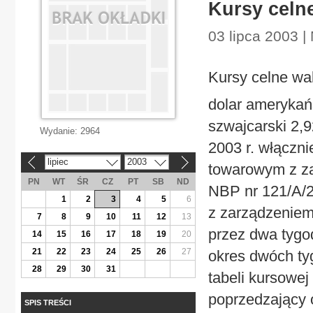
Kursy celn
03 lipca 2003 |
Kursy celne wa
dolar amerykańs
szwajcarski 2,9
Wydanie:
2964
2003 r. włączni
lipiec
2003
«
»
towarowym z za
PN
WT
ŚR
CZ
PT
SB
ND
NBP nr 121/A/2
1
2
3
4
5
6
z zarządzeniem 
7
8
9
10
11
12
13
przez dwa tygo
14
15
16
17
18
19
20
21
22
23
24
25
26
27
okres dwóch ty
28
29
30
31
tabeli kursowe
poprzedzający 
SPIS TREŚCI