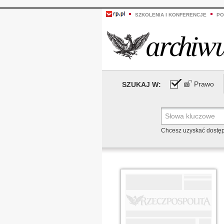
SZKOLENIA I KONFERENCJE
PO
Prawo
SZUKAJ W:
Chcesz uzyskać dostę