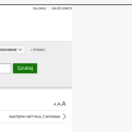
ZALOGUJ
ZAŁÓŻ KONTO
ANSOWANE
+ POMOC
A
A
A
NASTĘPNY ARTYKUŁ Z WYDANIA