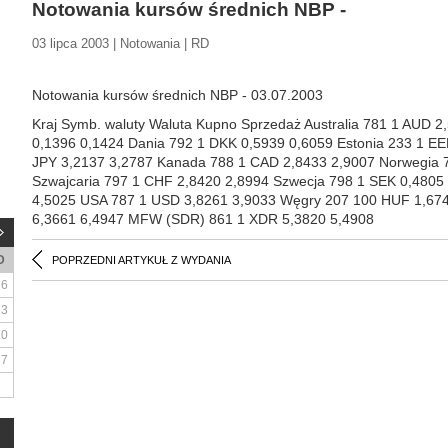
Notowania kursów średnich NBP -
03 lipca 2003 | Notowania | RD
Notowania kursów średnich NBP - 03.07.2003
Kraj Symb. waluty Waluta Kupno Sprzedaż Australia 781 1 AUD 
0,1396 0,1424 Dania 792 1 DKK 0,5939 0,6059 Estonia 233 1 EE
JPY 3,2137 3,2787 Kanada 788 1 CAD 2,8433 2,9007 Norwegia 
Szwajcaria 797 1 CHF 2,8420 2,8994 Szwecja 798 1 SEK 0,480
4,5025 USA 787 1 USD 3,8261 3,9033 Węgry 207 100 HUF 1,674
6,3661 6,4947 MFW (SDR) 861 1 XDR 5,3820 5,4908
D
POPRZEDNI ARTYKUŁ Z WYDANIA
6
13
20
27