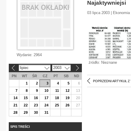
Najaktywniejsi
03 lipca 2003 | Ekonomia
Wydanie:
2964
źródło: Nieznane
lipiec
2003
«
»
PN
WT
ŚR
CZ
PT
SB
ND
POPRZEDNI ARTYKUŁ Z
1
2
3
4
5
6
7
8
9
10
11
12
13
14
15
16
17
18
19
20
21
22
23
24
25
26
27
28
29
30
31
SPIS TREŚCI