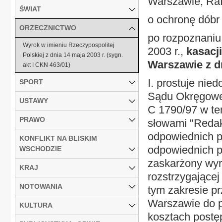
Warszawie, Rafa
ŚWIAT
o ochronę dóbr
ORZECZNICTWO
po rozpoznaniu
Wyrok w imieniu Rzeczypospolitej
2003 r.,
kasacj
Polskiej z dnia 14 maja 2003 r. (sygn.
Warszawie z dn
akt I CKN 463/01)
I. prostuje ni
SPORT
Sądu Okręgoweg
USTAWY
C 1790/97 w te
PRAWO
słowami "Redak
odpowiednich p
KONFLIKT NA BLISKIM
odpowiednich p
WSCHODZIE
zaskarżony wyro
KRAJ
rozstrzygającej
NOTOWANIA
tym zakresie p
Warszawie do p
KULTURA
kosztach postę