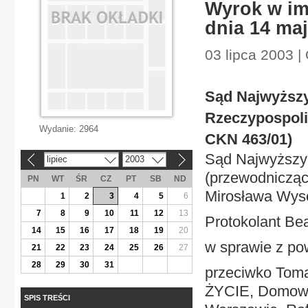
Wyrok w imi
dnia 14 maj
03 lipca 2003 |
Sąd Najwyższy
Rzeczypospolite
Wydanie:
2964
CKN 463/01)
Sąd Najwyższy
lipiec
2003
«
»
(przewodniczą
PN
WT
ŚR
CZ
PT
SB
ND
Mirosława Wys
1
2
3
4
5
6
7
8
9
10
11
12
13
Protokolant Be
14
15
16
17
18
19
20
w sprawie z po
21
22
23
24
25
26
27
28
29
30
31
przeciwko Toma
ŻYCIE, Domow
SPIS TREŚCI