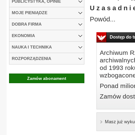
PUBLICYSTYKA, OPINIE
U z a s a d n i 
MOJE PIENIĄDZE
Powód...
DOBRA FIRMA
EKONOMIA
Dostęp do tr
NAUKA I TECHNIKA
Archiwum Rz
ROZPORZĄDZENIA
archiwalnyc
od 1993 roku
wzbogacone
Zamów abonament
Ponad milio
Zamów dostę
Masz już wyku