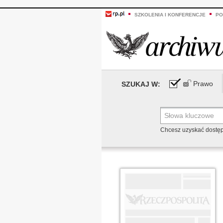
SZKOLENIA I KONFERENCJE
PO
Prawo
SZUKAJ W:
Chcesz uzyskać dostę