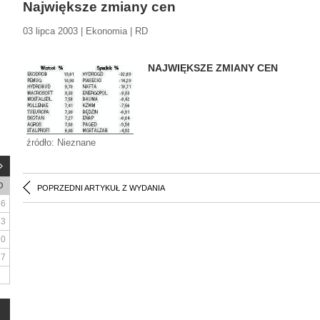
Największe zmiany cen
03 lipca 2003 | Ekonomia | RD
NAJWIĘKSZE ZMIANY CEN
źródło: Nieznane
D
POPRZEDNI ARTYKUŁ Z WYDANIA
6
13
20
27