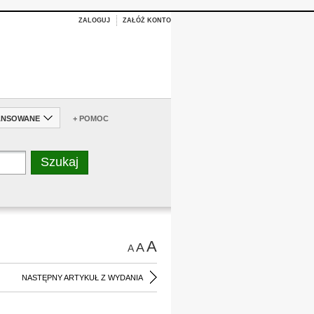
ZALOGUJ
ZAŁÓŻ KONTO
ANSOWANE
+ POMOC
A
A
A
NASTĘPNY ARTYKUŁ Z WYDANIA