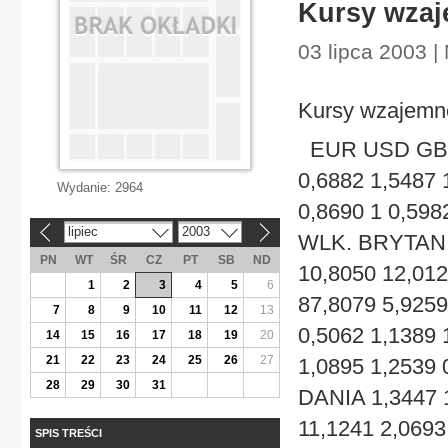
Kursy wzaj
03 lipca 2003 |
Kursy wzajemne
EUR USD GBP
0,6882 1,5487 
Wydanie:
2964
0,8690 1 0,598
lipiec
2003
«
»
WLK. BRYTANIA
PN
WT
ŚR
CZ
PT
SB
ND
10,8050 12,01
1
2
3
4
5
6
87,8079 5,9259
7
8
9
10
11
12
13
0,5062 1,1389
14
15
16
17
18
19
20
21
22
23
24
25
26
27
1,0895 1,2539 
28
29
30
31
DANIA 1,3447 1
11,1241 2,069
SPIS TREŚCI