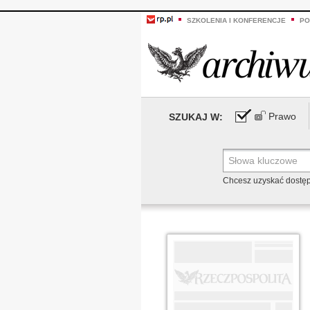
SZKOLENIA I KONFERENCJE
PO
Prawo
SZUKAJ W:
Chcesz uzyskać dostę