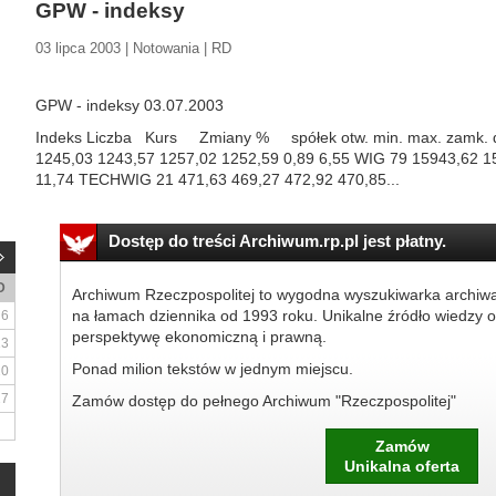
GPW - indeksy
03 lipca 2003 | Notowania | RD
GPW - indeksy 03.07.2003
Indeks Liczba Kurs Zmiany % spółek otw. min. max. zamk. d
1245,03 1243,57 1257,02 1252,59 0,89 6,55 WIG 79 15943,62 1
11,74 TECHWIG 21 471,63 469,27 472,92 470,85...
Dostęp do treści Archiwum.rp.pl jest płatny.
D
Archiwum Rzeczpospolitej to wygodna wyszukiwarka archiw
na łamach dziennika od 1993 roku. Unikalne źródło wiedzy o
6
perspektywę ekonomiczną i prawną.
13
Ponad milion tekstów w jednym miejscu.
20
27
Zamów dostęp do pełnego Archiwum "Rzeczpospolitej"
Zamów
Unikalna oferta