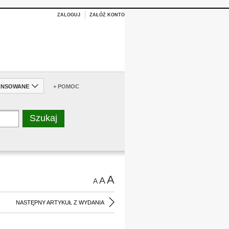
ZALOGUJ
ZAŁÓŻ KONTO
ANSOWANE
+ POMOC
A
A
A
NASTĘPNY ARTYKUŁ Z WYDANIA