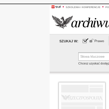
SZKOLENIA I KONFERENCJE
PO
Prawo
SZUKAJ W:
Chcesz uzyskać dostę