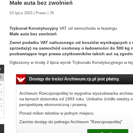
Małe auta bez zwolnień
03 lipca 2003 | Prawo | JK
Trybunał Konstytucyjny
VAT od samochodu w leasingu
Małe auta bez zwolnień
Zwrot podatku VAT naliczonego od kosztów wynikających z u
sprzedaży) na samochód osobowy o ładowności do 500 kg ni
pozbawiające tego prawa użytkowników takich aut są zgodne
Ogłoszony w środę 2 lipca wyrok Trybunału Konstytucyjnego w tej
D
Dostęp do treści Archiwum.rp.pl jest płatny.
6
13
Archiwum Rzeczpospolitej to wygodna wyszukiwarka archiw
na łamach dziennika od 1993 roku. Unikalne źródło wiedzy o
20
perspektywę ekonomiczną i prawną.
27
Ponad milion tekstów w jednym miejscu.
Zamów dostęp do pełnego Archiwum "Rzeczpospolitej"