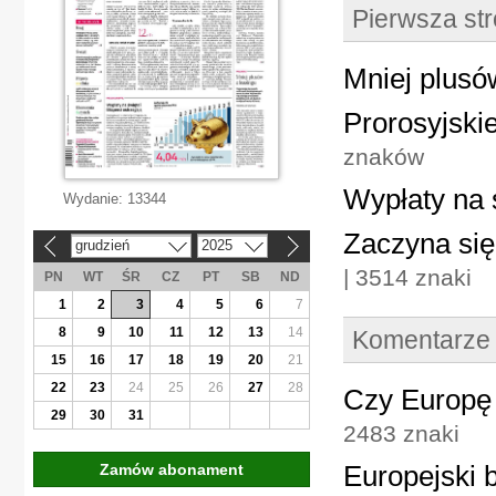
Pierwsza st
Mniej plusó
Prorosyjski
znaków
Wypłaty na 
Wydanie:
13344
Zaczyna się
grudzień
2025
«
»
| 3514 znaki
PN
WT
ŚR
CZ
PT
SB
ND
1
2
3
4
5
6
7
8
9
10
11
12
13
14
Komentarze
15
16
17
18
19
20
21
22
23
24
25
26
27
28
Czy Europę 
29
30
31
2483 znaki
Europejski 
Zamów abonament