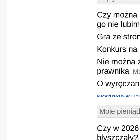
Czy można 
go nie lubi
Gra ze stro
Konkurs na 
Nie można z
prawnika
Ma
O wyręczan
ROZWIŃ POZOSTAŁE TY
Moje pienią
Czy w 2026 
błyszczały?