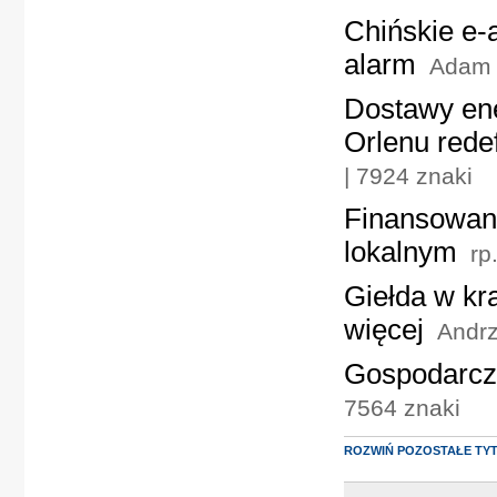
Chińskie e-a
alarm
Adam 
Dostawy ene
Orlenu rede
| 7924 znaki
Finansowani
lokalnym
rp
Giełda w kra
więcej
Andrz
Gospodarcza
7564 znaki
ROZWIŃ POZOSTAŁE TY