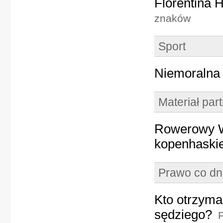
Florentina 
znaków
Sport
Niemoralna 
Materiał par
Rowerowy W
kopenhaski
Prawo co dn
Kto otrzyma
sędziego?