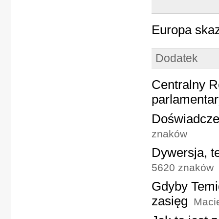
Europa ska
Dodatek
Centralny R
parlamenta
Doświadczen
znaków
Dywersja, t
5620 znaków
Gdyby Temid
zasięg
Macie