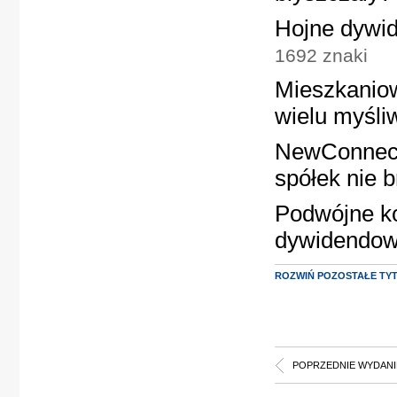
Hojne dywid
1692 znaki
Mieszkaniow
wielu myśli
NewConnect 
spółek nie b
Podwójne ko
dywidendo
ROZWIŃ POZOSTAŁE TY
POPRZEDNIE WYDANI