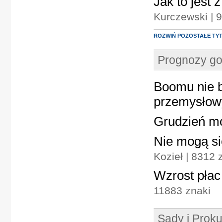
Jak to jest
Kurczewski | 
ROZWIŃ POZOSTAŁE TY
Prognozy g
Boomu nie b
przemysłow
Grudzień mo
Nie mogą si
Kozieł | 8312
Wzrost płac
11883 znaki
Sądy i Prok