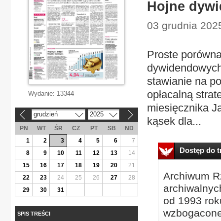
Hojne dywi
03 grudnia 2025
Proste porówna
dywidendowych 
stawianie na p
opłacalną stra
Wydanie:
13344
miesięcznika J
grudzień
2025
«
»
kąsek dla...
PN
WT
ŚR
CZ
PT
SB
ND
1
2
3
4
5
6
7
Dostęp do tr
8
9
10
11
12
13
14
15
16
17
18
19
20
21
Archiwum Rz
22
23
24
25
26
27
28
archiwalnyc
29
30
31
od 1993 roku
wzbogacone
SPIS TREŚCI