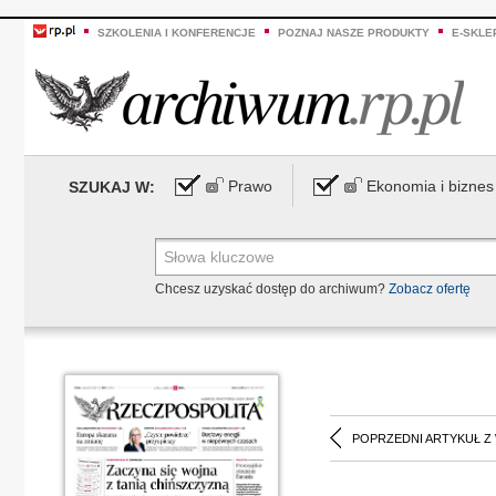
SZKOLENIA I KONFERENCJE
POZNAJ NASZE PRODUKTY
E-SKLE
Prawo
Ekonomia i biznes
SZUKAJ W:
Chcesz uzyskać dostęp do archiwum?
Zobacz ofertę
POPRZEDNI ARTYKUŁ Z