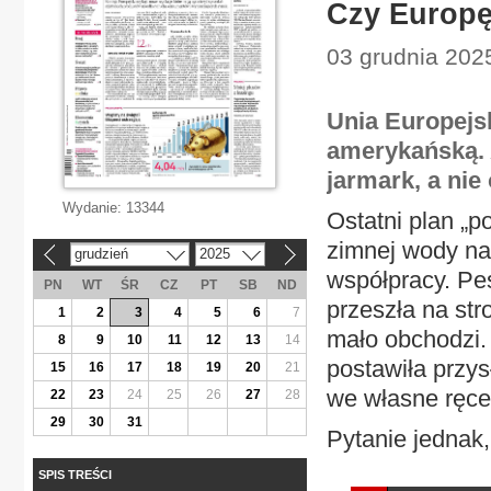
Czy Europę
03 grudnia 2025
Unia Europejsk
amerykańską. 
jarmark, a nie
Wydanie:
13344
Ostatni plan „p
zimnej wody na 
grudzień
2025
«
»
współpracy. Pe
PN
WT
ŚR
CZ
PT
SB
ND
przeszła na st
1
2
3
4
5
6
7
mało obchodzi.
8
9
10
11
12
13
14
postawiła przy
15
16
17
18
19
20
21
we własne ręce
22
23
24
25
26
27
28
29
30
31
Pytanie jednak,
SPIS TREŚCI