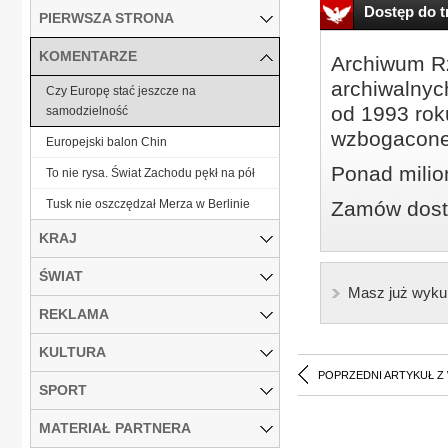
Dostęp do tr
PIERWSZA STRONA
KOMENTARZE
Archiwum Rz
archiwalnyc
Czy Europę stać jeszcze na
od 1993 roku
samodzielność
wzbogacone
Europejski balon Chin
Ponad milio
To nie rysa. Świat Zachodu pękł na pół
Tusk nie oszczędzał Merza w Berlinie
Zamów dostę
KRAJ
ŚWIAT
Masz już wyku
REKLAMA
KULTURA
POPRZEDNI ARTYKUŁ Z
SPORT
MATERIAŁ PARTNERA