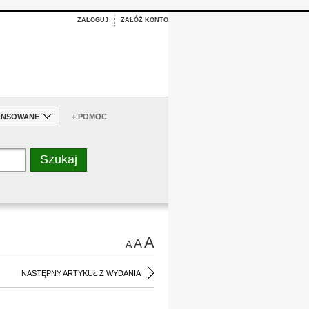
ZALOGUJ
ZAŁÓŻ KONTO
ANSOWANE
+ POMOC
A
A
A
NASTĘPNY ARTYKUŁ Z WYDANIA