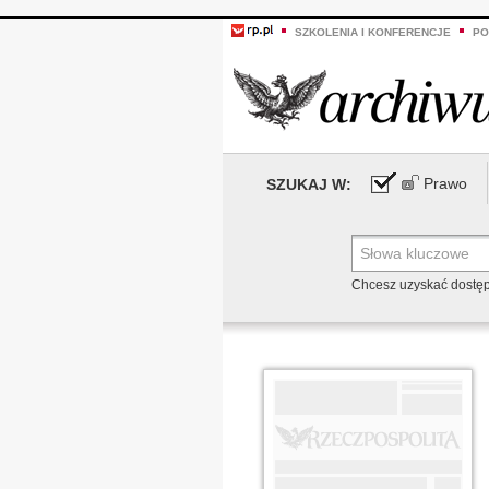
SZKOLENIA I KONFERENCJE
PO
Prawo
SZUKAJ W:
Chcesz uzyskać dostę