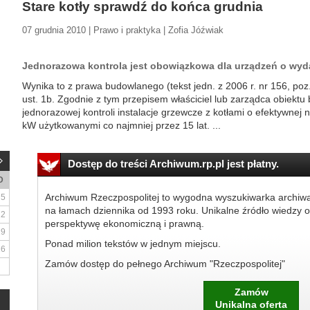
Stare kotły sprawdź do końca grudnia
07 grudnia 2010 | Prawo i praktyka | Zofia Jóźwiak
Jednorazowa kontrola jest obowiązkowa dla urządzeń o wyd
Wynika to z prawa budowlanego (tekst jedn. z 2006 r. nr 156, poz.
ust. 1b. Zgodnie z tym przepisem właściciel lub zarządca obiek
jednorazowej kontroli instalacje grzewcze z kotłami o efektywnej
kW użytkowanymi co najmniej przez 15 lat. ...
Dostęp do treści Archiwum.rp.pl jest płatny.
D
Archiwum Rzeczpospolitej to wygodna wyszukiwarka archiw
5
na łamach dziennika od 1993 roku. Unikalne źródło wiedzy o
12
perspektywę ekonomiczną i prawną.
19
Ponad milion tekstów w jednym miejscu.
26
Zamów dostęp do pełnego Archiwum "Rzeczpospolitej"
Zamów
Unikalna oferta