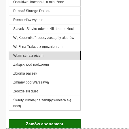
Oszukiwał kochanki, a miał żonę
Poznać Starego Doktora
Rembertów wybrał
Slavek i Slavko odwiedzili chore dzieci
W „Koperniku” roboty zastąpiły aktorów
Wi-Fi na Trakcie z opóźnieniem
Włam syna z ojcem
Zakąski pod nadzorem
Zbiórka paczek
Zmiany pod Warszawą
Złodziejski duet
Święty Mikołaj na zakupy wybiera się
nocą
Zamów abonament