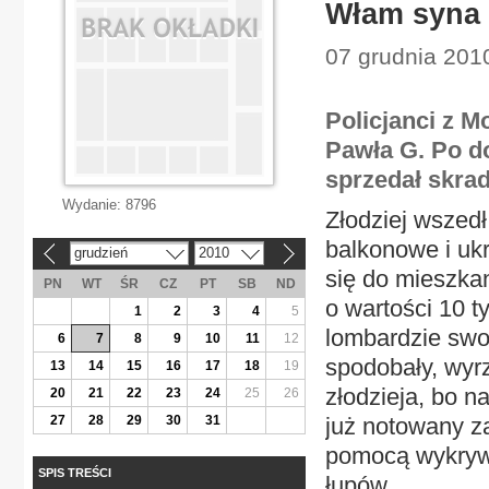
Włam syna 
07 grudnia 201
Policjanci z 
Pawła G. Po d
sprzedał skrad
Wydanie:
8796
Złodziej wszed
balkonowe i ukr
grudzień
2010
«
»
się do mieszkan
PN
WT
ŚR
CZ
PT
SB
ND
o wartości 10 t
1
2
3
4
5
lombardzie swoj
6
7
8
9
10
11
12
spodobały, wyrz
13
14
15
16
17
18
19
złodzieja, bo n
20
21
22
23
24
25
26
27
28
29
30
31
już notowany z
pomocą wykrywac
SPIS TREŚCI
łupów.