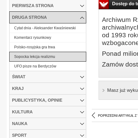
Dostęp do tr
PIERWSZA STRONA
DRUGA STRONA
Archiwum Rz
archiwalnyc
Cytat dnia - Aleksander Kwaśniewski
od 1993 roku
Komentarz rysunkowy
wzbogacone
Polsko-rosyjska gra trwa
Ponad milio
Sopocka lekcja realizmu
Zamów dostę
UFO pisze na Berdyczów
ŚWIAT
KRAJ
Masz już wyku
PUBLICYSTYKA, OPINIE
KULTURA
POPRZEDNI ARTYKUŁ Z
NAUKA
SPORT