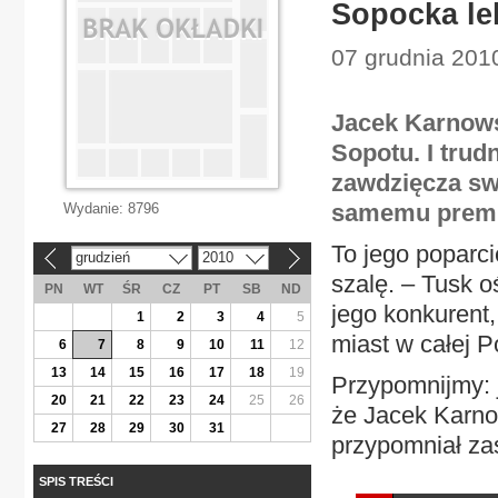
Sopocka le
07 grudnia 2010
Jacek Karnows
Sopotu. I trud
zawdzięcza swo
samemu premi
Wydanie:
8796
To jego poparci
grudzień
2010
«
»
szalę. – Tusk o
PN
WT
ŚR
CZ
PT
SB
ND
jego konkurent,
1
2
3
4
5
miast w całej P
6
7
8
9
10
11
12
13
14
15
16
17
18
19
Przypomnijmy: 
20
21
22
23
24
25
26
że Jacek Karnow
27
28
29
30
31
przypomniał zasa
SPIS TREŚCI