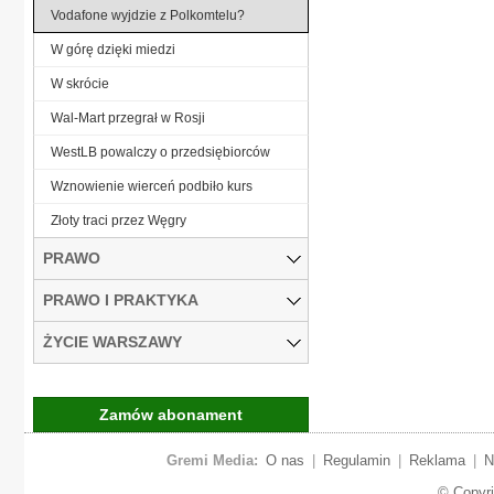
Vodafone wyjdzie z Polkomtelu?
W górę dzięki miedzi
W skrócie
Wal-Mart przegrał w Rosji
WestLB powalczy o przedsiębiorców
Wznowienie wierceń podbiło kurs
Złoty traci przez Węgry
PRAWO
PRAWO I PRAKTYKA
ŻYCIE WARSZAWY
Zamów abonament
Gremi Media:
O nas
|
Regulamin
|
Reklama
|
N
© Copyr