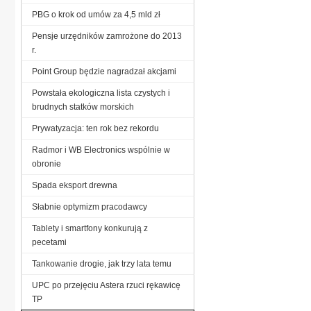
PBG o krok od umów za 4,5 mld zł
Pensje urzędników zamrożone do 2013
r.
Point Group będzie nagradzał akcjami
Powstała ekologiczna lista czystych i
brudnych statków morskich
Prywatyzacja: ten rok bez rekordu
Radmor i WB Electronics wspólnie w
obronie
Spada eksport drewna
Słabnie optymizm pracodawcy
Tablety i smartfony konkurują z
pecetami
Tankowanie drogie, jak trzy lata temu
UPC po przejęciu Astera rzuci rękawicę
TP