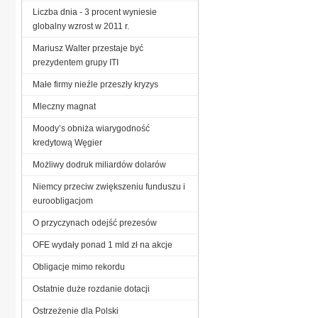
Liczba dnia - 3 procent wyniesie
globalny wzrost w 2011 r.
Mariusz Walter przestaje być
prezydentem grupy ITI
Małe firmy nieźle przeszły kryzys
Mleczny magnat
Moody’s obniża wiarygodność
kredytową Węgier
Możliwy dodruk miliardów dolarów
Niemcy przeciw zwiększeniu funduszu i
euroobligacjom
O przyczynach odejść prezesów
OFE wydały ponad 1 mld zł na akcje
Obligacje mimo rekordu
Ostatnie duże rozdanie dotacji
Ostrzeżenie dla Polski