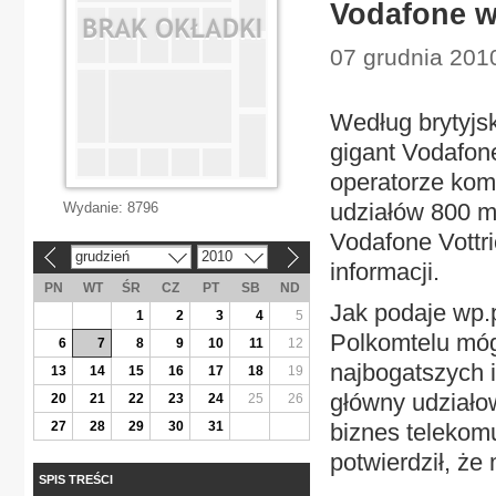
Vodafone w
07 grudnia 201
Według brytyjs
gigant Vodafon
operatorze kom
udziałów 800 mi
Wydanie:
8796
Vodafone Vottri
grudzień
2010
«
»
informacji.
PN
WT
ŚR
CZ
PT
SB
ND
Jak podaje wp.p
1
2
3
4
5
Polkomtelu móg
6
7
8
9
10
11
12
najbogatszych i
13
14
15
16
17
18
19
główny udziało
20
21
22
23
24
25
26
27
28
29
30
31
biznes telekomu
potwierdził, że 
SPIS TREŚCI