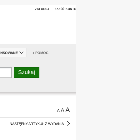
ZALOGUJ
ZAŁÓŻ KONTO
ANSOWANE
+ POMOC
A
A
A
NASTĘPNY ARTYKUŁ Z WYDANIA