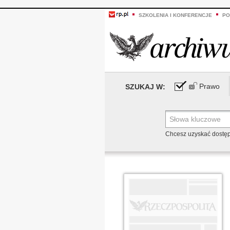
SZKOLENIA I KONFERENCJE
PO
Prawo
SZUKAJ W:
Chcesz uzyskać dostę