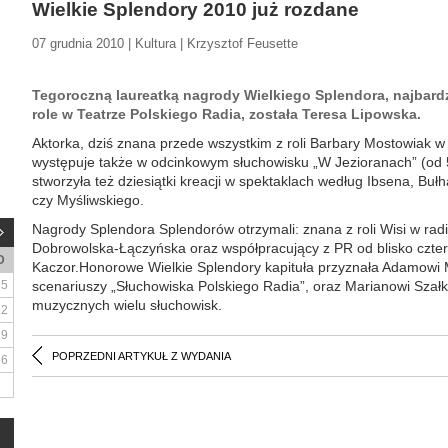
Wielkie Splendory 2010 już rozdane
07 grudnia 2010 | Kultura | Krzysztof Feusette
Tegoroczną laureatką nagrody Wielkiego Splendora, najbardz
role w Teatrze Polskiego Radia, została Teresa Lipowska.
Aktorka, dziś znana przede wszystkim z roli Barbary Mostowiak w se
występuje także w odcinkowym słuchowisku „W Jezioranach” (od 5
stworzyła też dziesiątki kreacji w spektaklach według Ibsena, B
czy Myśliwskiego.
Nagrody Splendora Splendorów otrzymali: znana z roli Wisi w rad
Dobrowolska-Łączyńska oraz współpracujący z PR od blisko czte
D
Kaczor.Honorowe Wielkie Splendory kapituła przyznała Adamowi 
5
scenariuszy „Słuchowiska Polskiego Radia”, oraz Marianowi Sza
muzycznych wielu słuchowisk.
12
19
POPRZEDNI ARTYKUŁ Z WYDANIA
26