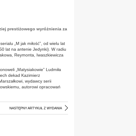
iej prestiżowego wyróżnienia za
rialu „M jak miłość”, od wielu lat
0 lat na antenie Jedynki). W radiu
ułhakowa, Reymonta, Iwaszkiewicza
ionoweli „Matysiakowie” Ludmiła
rech dekad Kazimierz
Marszałkowi, wydawcy serii
łkowskiemu, autorowi opracowań
NASTĘPNY ARTYKUŁ Z WYDANIA