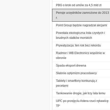
PBG o krok od umów za 4,5 mld zł
Pensje urzędników zamrożone do 2013
r.
Point Group będzie nagradzał akcjami
Powstała ekologiczna lista czystych i
brudnych statków morskich
Prywatyzacja: ten rok bez rekordu
Radmor i WB Electronics wspólnie w
obronie
Spada eksport drewna
Słabnie optymizm pracodawcy
Tablety i smartfony konkurują z
pecetami
Tankowanie drogie, jak trzy lata temu
UPC po przejęciu Astera rzuci rękawicę
TP