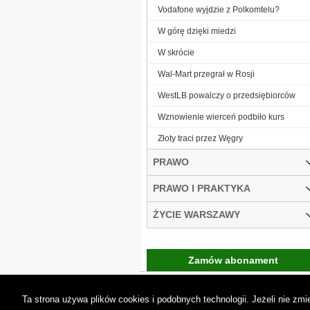
Vodafone wyjdzie z Polkomtelu?
W górę dzięki miedzi
W skrócie
Wal-Mart przegrał w Rosji
WestLB powalczy o przedsiębiorców
Wznowienie wierceń podbiło kurs
Złoty traci przez Węgry
PRAWO
PRAWO I PRAKTYKA
ŻYCIE WARSZAWY
Zamów abonament
Gremi Media:
O n
Ta strona używa plików cookies i podobnych technologii. Jeżeli nie z