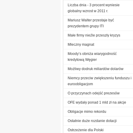
Liczba dnia - 3 procent wyniesie
globalny wzrost w 2011 r.
Mariusz Walter przestaje być
prezydentem grupy ITI
Małe firmy nieźle przeszły kryzys
Mleczny magnat
Moody’s obniża wiarygodność
kredytową Węgier
Możliwy dodruk miliardów dolarów
Niemcy przeciw zwiększeniu funduszu i
euroobligacjom
O przyczynach odejść prezesów
OFE wydały ponad 1 mld zł na akcje
Obligacje mimo rekordu
Ostatnie duże rozdanie dotacji
Ostrzeżenie dla Polski