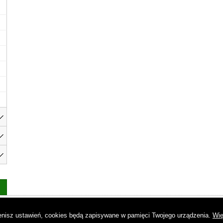
as
|
Regulamin
|
Reklama
|
Napisz do nas
|
Kontakt
|
Pliki cookies
|
Dek
mienisz ustawień, cookies będą zapisywane w pamięci Twojego urządzenia.
Wię
© Copyright by Gremi Media SA