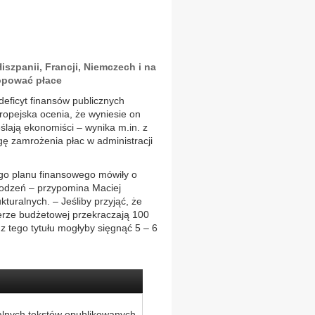
iszpanii, Francji, Niemczech i na
opować płace
deficyt finansów publicznych
ropejska ocenia, że wyniesie on
ślają ekonomiści – wynika m.in. z
gę zamrożenia płac w administracji
ego planu finansowego mówiły o
rodzeń – przypomina Maciej
turalnych. – Jeśliby przyjąć, że
erze budżetowej przekraczają 100
z tego tytułu mogłyby sięgnąć 5 – 6
alnych tekstów opublikowanych