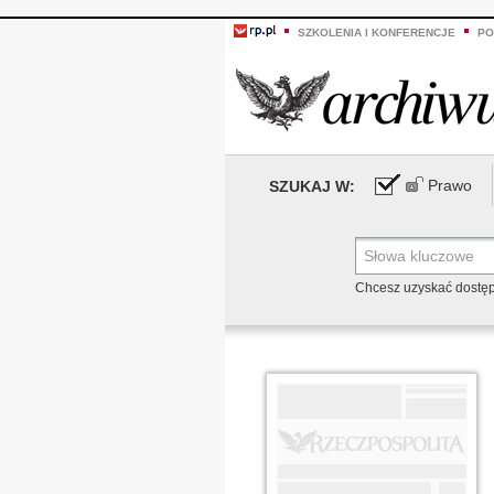
SZKOLENIA I KONFERENCJE
PO
Prawo
SZUKAJ W:
Chcesz uzyskać dostę