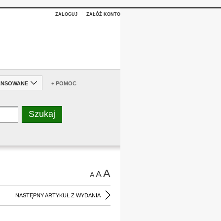
ZALOGUJ
ZAŁÓŻ KONTO
ANSOWANE
+ POMOC
A
A
A
NASTĘPNY ARTYKUŁ Z WYDANIA