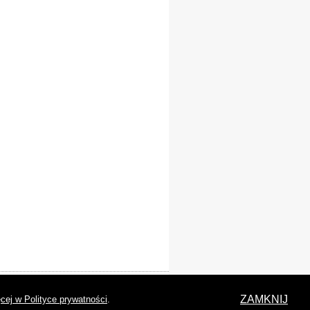
laracja dostępności
ZAMKNIJ
cej w Polityce prywatności
.