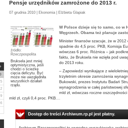
Pensje urzędników zamrożone do 2013 r.
07 grudnia 2010 | Ekonomia | Elżbieta Glapiak
W Polsce dzieje się to samo, co w H
Węgrzech. Obama też planuje zast
Minister finansów szacuje, że w 2012 
spadnie do 4,5 proc. PKB, Komisja Eu
źródło:
wówczas 6 proc. Różnica – jak podkre
Rzeczpospolita
faktu, że Bruksela nie wzięła pod uwa
Bruksela jest mniej
do 2013 roku.
optymistyczna, jeśli
chodzi o ścieżkę
– Zapowiedzi wynikające z wieloletni
cięcia deficytu. Być
D
trzyletnim okresie zamrożenia wynag
może nie uwzględniła
wszystkich działań
5
Bukowski, prezes Instytutu Badań Struk
rządu.
wynagrodzenia w całej państwowej sf
12
mld zł, wówczas roczne oszczędności 
19
mld zł, czyli 0,4 proc. PKB....
26
Dostęp do treści Archiwum.rp.pl jest płatny.
Archiwum Rzeczpospolitej to wygodna wyszukiwarka archiw