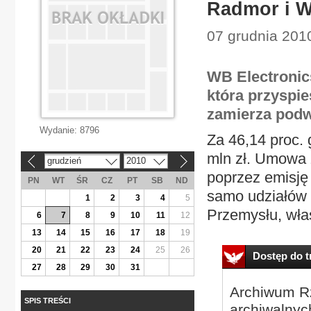
Radmor i W
07 grudnia 201
WB Electronics
która przyspie
zamierza podw
Wydanie:
8796
Za 46,14 proc.
mln zł. Umowa z
grudzień
2010
«
»
poprzez emisję 
PN
WT
ŚR
CZ
PT
SB
ND
samo udziałów
1
2
3
4
5
Przemysłu, właś
6
7
8
9
10
11
12
13
14
15
16
17
18
19
20
21
22
23
24
25
26
Dostęp do tr
27
28
29
30
31
Archiwum Rz
SPIS TREŚCI
archiwalnyc