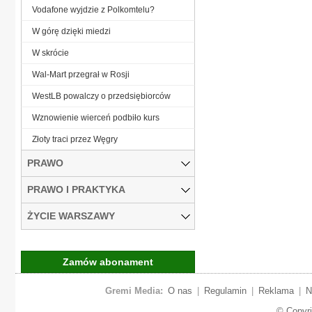
Vodafone wyjdzie z Polkomtelu?
W górę dzięki miedzi
W skrócie
Wal-Mart przegrał w Rosji
WestLB powalczy o przedsiębiorców
Wznowienie wierceń podbiło kurs
Złoty traci przez Węgry
PRAWO
PRAWO I PRAKTYKA
ŻYCIE WARSZAWY
Zamów abonament
Gremi Media:
O nas
|
Regulamin
|
Reklama
|
N
© Copyr