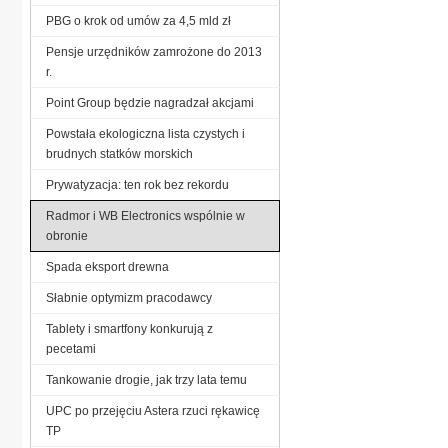
PBG o krok od umów za 4,5 mld zł
Pensje urzędników zamrożone do 2013
r.
Point Group będzie nagradzał akcjami
Powstała ekologiczna lista czystych i
brudnych statków morskich
Prywatyzacja: ten rok bez rekordu
Radmor i WB Electronics wspólnie w
obronie
Spada eksport drewna
Słabnie optymizm pracodawcy
Tablety i smartfony konkurują z
pecetami
Tankowanie drogie, jak trzy lata temu
UPC po przejęciu Astera rzuci rękawicę
TP