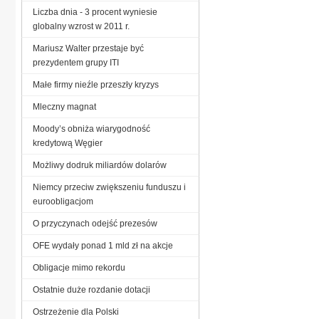
Liczba dnia - 3 procent wyniesie
globalny wzrost w 2011 r.
Mariusz Walter przestaje być
prezydentem grupy ITI
Małe firmy nieźle przeszły kryzys
Mleczny magnat
Moody’s obniża wiarygodność
kredytową Węgier
Możliwy dodruk miliardów dolarów
Niemcy przeciw zwiększeniu funduszu i
euroobligacjom
O przyczynach odejść prezesów
OFE wydały ponad 1 mld zł na akcje
Obligacje mimo rekordu
Ostatnie duże rozdanie dotacji
Ostrzeżenie dla Polski